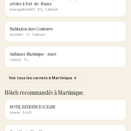
créoles à Fort-de-France
marcgabriel87
· 21 j
· 1 album
Habitation Anse Couleuvre
ticolibri
· 7 j
· 1 album
Ambiance Martinique - mars
rchirol
· 7 j
Voir tous les carnets
à Martinique
→
Hôtels recommandés
à Martinique
.
HOTEL RESIDENCE OCEANE
trinite
· 5.0/5