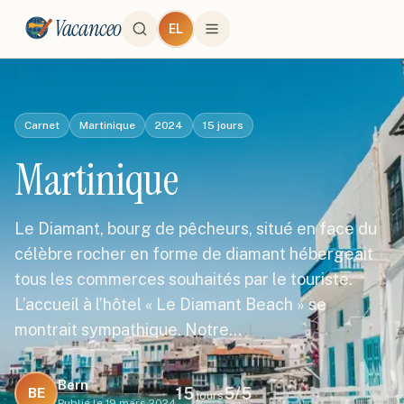
Vacanceo
EL
Carnet
Martinique
2024
15
jours
Martinique
Le Diamant, bourg de pêcheurs, situé en face du
célèbre rocher en forme de diamant hébergeait
tous les commerces souhaités par le touriste.
L’accueil à l’hôtel « Le Diamant Beach » se
montrait sympathique. Notre…
Bern
15
5
/5
BE
jours
Publié le
19 mars 2024