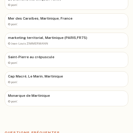
©
pom'.
Mer des Caraïbes, Martinique, France
©
pom'.
marketing territorial, Martinique (PARIS,FR75)
©
Jean-Louis ZIMMERMANN
Saint-Pierre au crépuscule
©
pom'.
Cap Macré, Le Marin, Martinique
©
pom'.
Monarque de Martinique
©
pom'.
QUESTIONS FRÉQUENTES