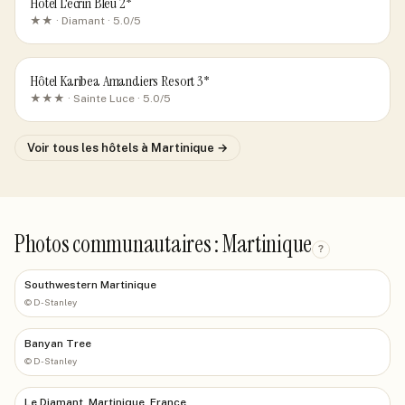
Hotel L'ecrin Bleu 2*
★★ ·
Diamant
· 5.0/5
Hôtel Karibea Amandiers Resort 3*
★★★ ·
Sainte Luce
· 5.0/5
Voir tous les hôtels
à Martinique
→
Photos communautaires : Martinique
?
Southwestern Martinique
©
D-Stanley
Banyan Tree
©
D-Stanley
Le Diamant, Martinique, France