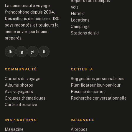
Séjours tout compris
La communauté voyage
Vols
francophone depuis 2004.
Hôtels
Des millions de membres, 180
Locations
pays racontés, et toujours la
Campings
même envie : partir bien
Stations de ski
préparés.
fb
ig
yt
tt
COMMUNAUTÉ
OUTILS IA
Carnets de voyage
Suggestions personnalisées
Albums photos
Planificateur jour-par-jour
Avis voyageurs
Résumé de carnet
Groupes thématiques
Recherche conversationnelle
Carte interactive
INSPIRATIONS
VACANCEO
Magazine
À propos