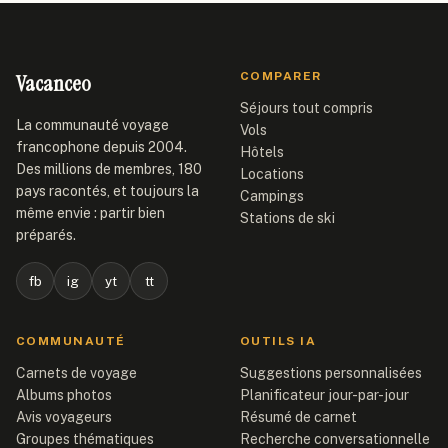
Vacanceo
COMPARER
Séjours tout compris
La communauté voyage
Vols
francophone depuis 2004.
Hôtels
Des millions de membres, 180
Locations
pays racontés, et toujours la
Campings
même envie : partir bien
Stations de ski
préparés.
fb
ig
yt
tt
COMMUNAUTÉ
OUTILS IA
Carnets de voyage
Suggestions personnalisées
Albums photos
Planificateur jour-par-jour
Avis voyageurs
Résumé de carnet
Groupes thématiques
Recherche conversationnelle