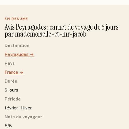
EN RÉSUMÉ
Avis
Peyragudes
: carnet de voyage de
6
jour
s
par
mademoiselle-et-mr-jacob
Destination
Peyragudes
→
Pays
France
→
Durée
6 jours
Période
février · Hiver
Note du voyageur
5/5