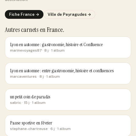
Fiche
France
→
Ville de
Peyragudes
→
Autres carnets
en France
.
Lyon en automne : gastronomie, histoire et Confluence
marinevoyages87
· 8 j
· 1 album
Lyon en automne : entre gastronomie, histoire et confluences
marcaventures
· 8 j
· 1 album
un petit coin de paradis
sabric
· 15 j
· 1 album
Pause sportive en février
stephane-chartreuse
· 6 j
· 1 album