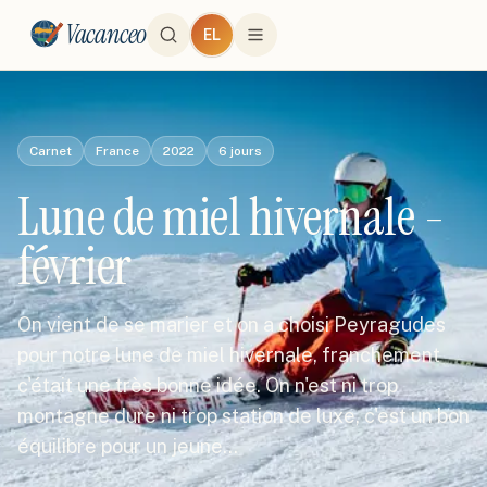
Vacanceo
EL
Carnet
France
2022
6
jours
Lune de miel hivernale -
février
On vient de se marier et on a choisi Peyragudes
pour notre lune de miel hivernale, franchement
c'était une très bonne idée. On n'est ni trop
montagne dure ni trop station de luxe, c'est un bon
équilibre pour un jeune…