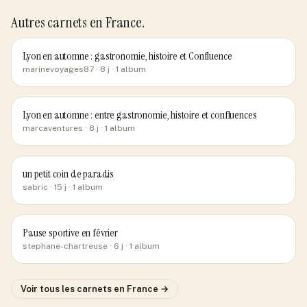
Autres carnets
en France
.
Lyon en automne : gastronomie, histoire et Confluence
marinevoyages87
· 8 j
· 1 album
Lyon en automne : entre gastronomie, histoire et confluences
marcaventures
· 8 j
· 1 album
un petit coin de paradis
sabric
· 15 j
· 1 album
Pause sportive en février
stephane-chartreuse
· 6 j
· 1 album
Voir tous les carnets
en France
→