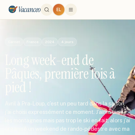
Vacanceo
EL
Carnet
France
2024
4
jours
Long week-end de
Pâques, première fois à
pied !
Avril à Pra-Loup, c'est un peu tard dans la saison,
j'ai choisi expressément ce moment. J'aime bien
les montagnes mais pas trop le ski en fait, alors j'ai
organisé un weekend de rando-pédestre avec ma