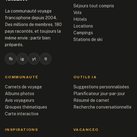
Séjours tout compris
La communauté voyage
Vols
francophone depuis 2004.
Hôtels
Des millions de membres, 180
Locations
pays racontés, et toujours la
Campings
même envie : partir bien
Stations de ski
préparés.
fb
ig
yt
tt
COMMUNAUTÉ
OUTILS IA
Carnets de voyage
Suggestions personnalisées
Albums photos
Planificateur jour-par-jour
Avis voyageurs
Résumé de carnet
Groupes thématiques
Recherche conversationnelle
Carte interactive
INSPIRATIONS
VACANCEO