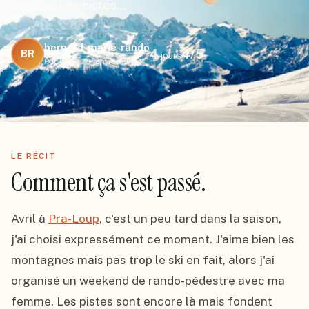
femme. Les pistes…
bernard-marie-rando
4
4
/5
BR
jours
Publié le
23 janvier 2024
LE RÉCIT
Comment ça s'est passé.
Avril à 
Pra-Loup
, c'est un peu tard dans la saison, 
j'ai choisi expressément ce moment. J'aime bien les 
montagnes mais pas trop le ski en fait, alors j'ai 
organisé un weekend de rando-pédestre avec ma 
femme. Les pistes sont encore là mais fondent 