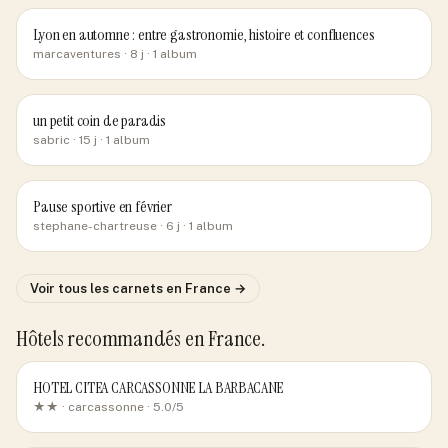
Lyon en automne : entre gastronomie, histoire et confluences
marcaventures
· 8 j
· 1 album
un petit coin de paradis
sabric
· 15 j
· 1 album
Pause sportive en février
stephane-chartreuse
· 6 j
· 1 album
Voir tous les carnets
en France
→
Hôtels recommandés
en France
.
HOTEL CITEA CARCASSONNE LA BARBACANE
★★ ·
carcassonne
· 5.0/5