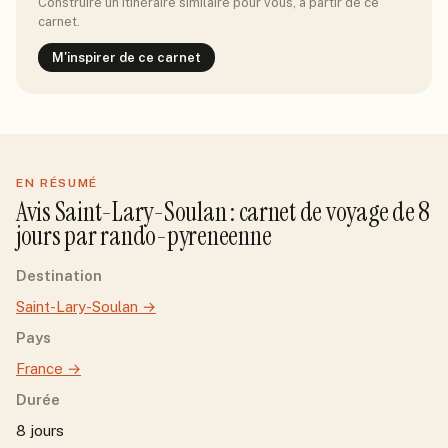
Construire un itinéraire similaire pour vous, à partir de ce
carnet.
M'inspirer de ce carnet
EN RÉSUMÉ
Avis
Saint-Lary-Soulan
: carnet de voyage de
8
jour
s
par
rando-pyreneenne
Destination
Saint-Lary-Soulan
→
Pays
France
→
Durée
8 jours