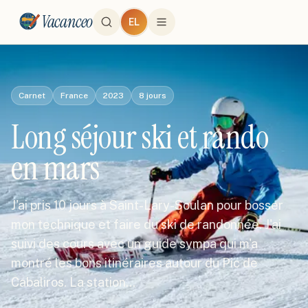
Vacanceo
EL
Carnet
France
2023
8
jours
Long séjour ski et rando
en mars
J'ai pris 10 jours à Saint-Lary-Soulan pour bosser
mon technique et faire du ski de randonnée. J'ai
suivi des cours avec un guide sympa qui m'a
montré les bons itinéraires autour du Pic de
Cabaliros. La station…