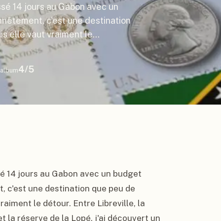
sé 14 jours au Gabon avec un
nêtement, c'est une destination
s elle vaut vraiment le…
4
/5
album
 14 jours au Gabon avec un budget 
c'est une destination que peu de 
iment le détour. Entre Libreville, la 
a réserve de la Lopé, j'ai découvert un 