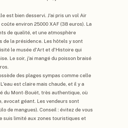
e est bien desservi. J'ai pris un vol Air 
rt coûte environ 25000 XAF (38 euros). La 
nts de qualité, et une atmosphère 
s de la présidence. Les hôtels y sont 
isité le musée d'Art et d'Histoire qui 
e. Le soir, j'ai mangé du poisson braisé 
os.

e possède des plages sympas comme celle 
L'eau est claire mais chaude, et il y a 
ché du Mont-Bouët, très authentique, où 
le, avocat géant. Les vendeurs sont 
kilo de mangues). Conseil : évitez de vous 
e suis limité aux zones touristiques et 