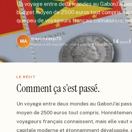
Un voyage entre deux mondes au GabonJ'ai pas
budget moyen de 2500 euros tout compris. Hon
que peu de voyageurs français connaissent, mai
maximeexp75
14
1
MA
jours
Publié le
23 mai 2026
·
mis à jour le
27 mai 2026
LE RÉCIT
Comment ça s'est passé.
Un voyage entre deux mondes au GabonJ'ai passé
moyen de 2500 euros tout compris. Honnêtement, 
voyageurs français connaissent, mais elle vaut vra
capitale moderne et étonnamment développée, et l