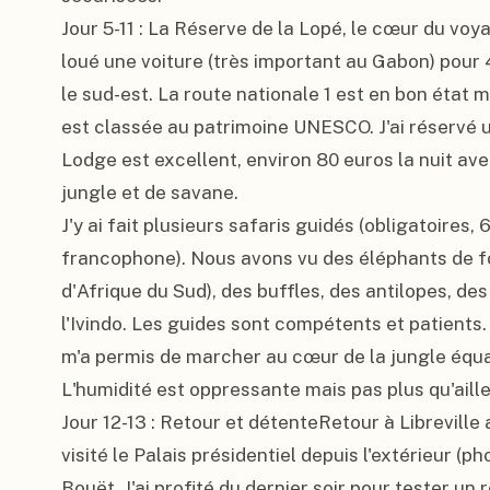
Jour 5-11 : La Réserve de la Lopé, le cœur du voya
loué une voiture (très important au Gabon) pour 45
le sud-est. La route nationale 1 est en bon état 
est classée au patrimoine UNESCO. J'ai réservé un 
Lodge est excellent, environ 80 euros la nuit av
jungle et de savane.

J'y ai fait plusieurs safaris guidés (obligatoires,
francophone). Nous avons vu des éléphants de for
d'Afrique du Sud), des buffles, des antilopes, de
l'Ivindo. Les guides sont compétents et patients
m'a permis de marcher au cœur de la jungle équa
L'humidité est oppressante mais pas plus qu'aille
Jour 12-13 : Retour et détenteRetour à Libreville a
visité le Palais présidentiel depuis l'extérieur (p
Bouët. J'ai profité du dernier soir pour tester un r