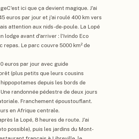
geC'est ici que ça devient magique. J'ai 
 euros par jour et j'ai roulé 400 km vers 
mais attention aux nids-de-poule. La Lopé 
lodge avant d'arriver : l'Ivindo Eco 
ec repas. Le parc couvre 5000 km² de 
 60 euros par jour avec guide 
êt (plus petits que leurs cousins 
s hippopotames depuis les bords de 
. Une randonnée pédestre de deux jours 
toriale. Franchement époustouflant. 
urs en Afrique centrale.

près la Lopé, 8 heures de route. J'ai 
hoto possible), puis les jardins du Mont-
estaurant français à Libreville, le 