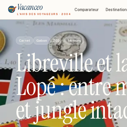
Vacanceo
Comparateur
Destination
L'AVIS DES VOYAGEURS · 2004
Carnet
Gabon
2026
14
jours
Libreville et 
Lopé : entre 
et jungle inta