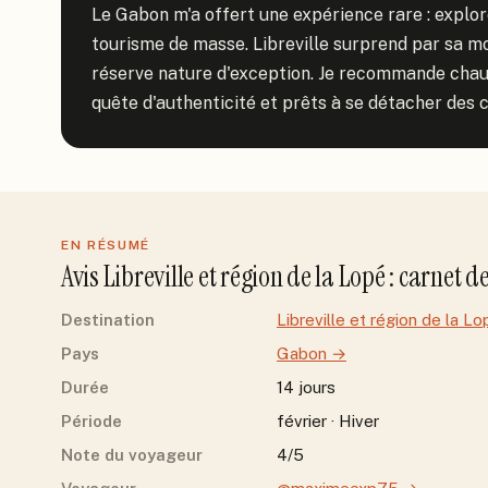
Le Gabon m'a offert une expérience rare : explore
tourisme de masse. Libreville surprend par sa mo
réserve nature d'exception. Je recommande cha
quête d'authenticité et prêts à se détacher des c
EN RÉSUMÉ
Avis
Libreville et région de la Lopé
: carnet d
Destination
Libreville et région de la Lo
Pays
Gabon
→
Durée
14 jours
Période
février · Hiver
Note du voyageur
4/5