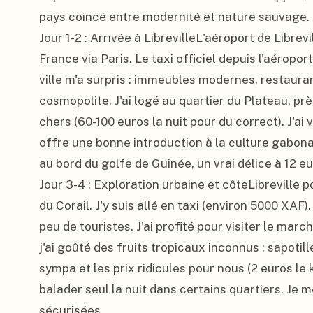
pays coincé entre modernité et nature sauvage.

Jour 1-2 : Arrivée à LibrevilleL'aéroport de Librevill
France via Paris. Le taxi officiel depuis l'aéropo
ville m'a surpris : immeubles modernes, restaura
cosmopolite. J'ai logé au quartier du Plateau, prè
chers (60-100 euros la nuit pour du correct). J'ai v
offre une bonne introduction à la culture gabonais
au bord du golfe de Guinée, un vrai délice à 12 eur
Jour 3-4 : Exploration urbaine et côteLibrevill
du Corail. J'y suis allé en taxi (environ 5000 XAF). 
peu de touristes. J'ai profité pour visiter le mar
j'ai goûté des fruits tropicaux inconnus : sapotil
sympa et les prix ridicules pour nous (2 euros le 
balader seul la nuit dans certains quartiers. Je m
sécurisées.
