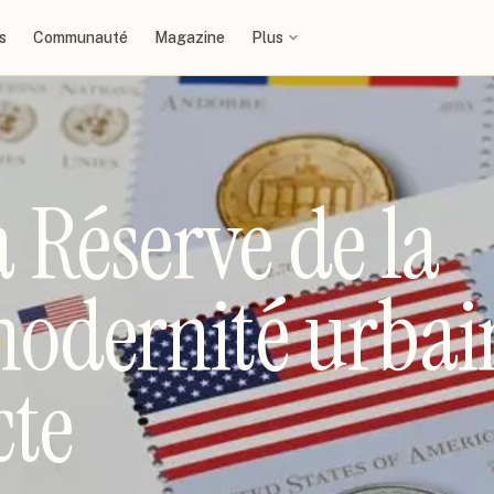
s
Communauté
Magazine
Plus
la Réserve de la
modernité urbai
cte