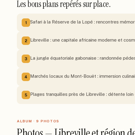
Les bons plans repérés sur place.
Safari à la Réserve de la Lopé : rencontres mémor
1
Libreville : une capitale africaine moderne et cos
2
La jungle équatoriale gabonaise : randonnée pédes
3
Marchés locaux du Mont-Bouët : immersion culinai
4
Plages tranquilles près de Libreville : détente lo
5
ALBUM ·
9
PHOTO
S
Photos — Libreville et région d