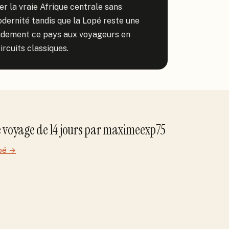
r la vraie Afrique centrale sans 
dernité tandis que la Lopé reste une 
udement ce pays aux voyageurs en 
ircuits classiques.
e voyage de
14
jour
s
par
maximeexp75
pé
→