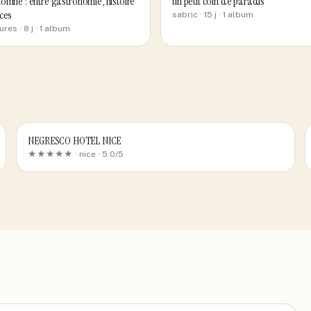
omne : entre gastronomie, histoire
un petit coin de paradis
ces
sabric
· 15 j
· 1 album
ures
· 8 j
· 1 album
NEGRESCO HOTEL NICE
★★★★★ ·
nice
· 5.0/5