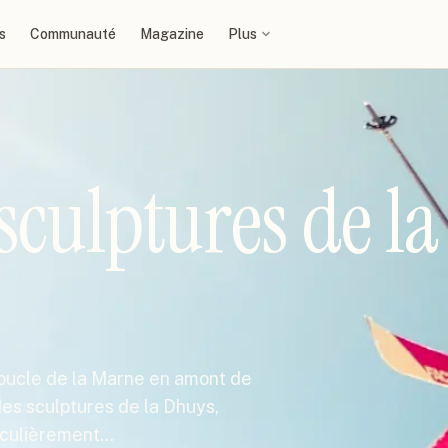
s
Communauté
Magazine
Plus
sculptures de la
 boucle de la Marne en amont de
des sculptures de la Dhuys,
ticulièrement…