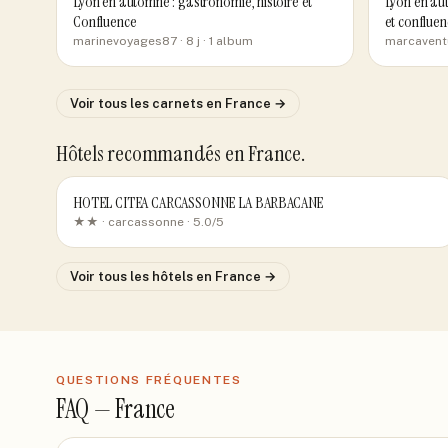
Lyon en automne : gastronomie, histoire et
Lyon en aut
Confluence
et confluen
marinevoyages87
· 8 j
· 1 album
marcavent
Voir tous les carnets
en France
→
Hôtels recommandés
en France
.
HOTEL CITEA CARCASSONNE LA BARBACANE
★★ ·
carcassonne
· 5.0/5
Voir tous les hôtels
en France
→
QUESTIONS FRÉQUENTES
FAQ —
France