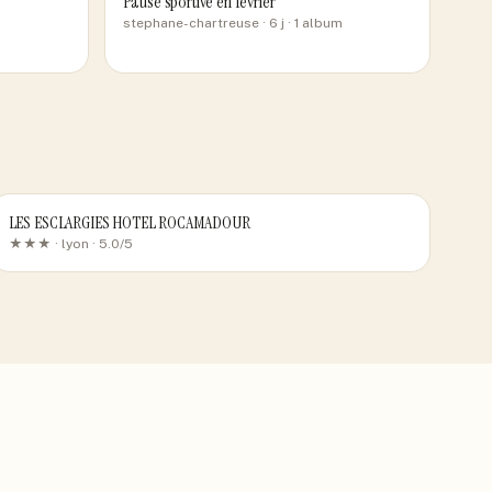
Pause sportive en février
stephane-chartreuse
· 6 j
· 1 album
LES ESCLARGIES HOTEL ROCAMADOUR
★★★ ·
lyon
· 5.0/5