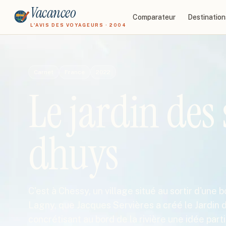
Vacanceo
Comparateur
Destination
L'AVIS DES VOYAGEURS · 2004
Carnet
France
2022
Le jardin des 
dhuys
C'est à Chessy, un village situé au sortir d'une
Lagny, que Jacques Servières a créé le Jardin 
concrétisant au bord de la rivière une idée par