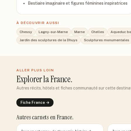
Bestiaire imaginaire et figures féminines inspiratrices
À DÉCOUVRIR AUSSI
Chessy
Lagny-sur-Marne
Marne
Chelles
Aqueduc bo
Jardin des sculptures de la Dhuys
Sculptures monumentales
ALLER PLUS LOIN
Explorer
la France
.
Autres récits, hôtels et fiches communauté sur cette destina
Fiche
France
→
Autres carnets
en France
.