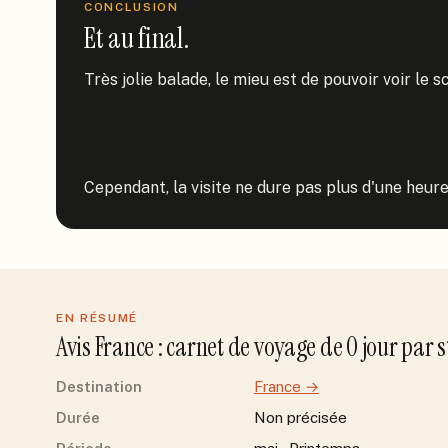
CONCLUSION
Et au final.
Très jolie balade, le mieu est de pouvoir voir le sc
Cependant, la visite ne dure pas plus d'une heure,
EN RÉSUMÉ
Avis
France
: carnet de voyage de
0
jour
par
s
Destination
France
→
Durée
Non précisée