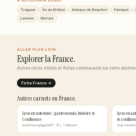
À DÉCOUVRIR AUSSI
Tréguier
Île de Bréhat
Abbaye de Beaufort
Paimpol
Lannion
Morlaix
ALLER PLUS LOIN
Explorer
la France
.
Autres récits, hôtels et fiches communauté sur cette destina
Fiche
France
→
Autres carnets
en France
.
Lyon en automne : gastronomie, histoire et
Lyon en aut
Confluence
et confluen
marinevoyages87
· 8 j
· 1 album
marcavent