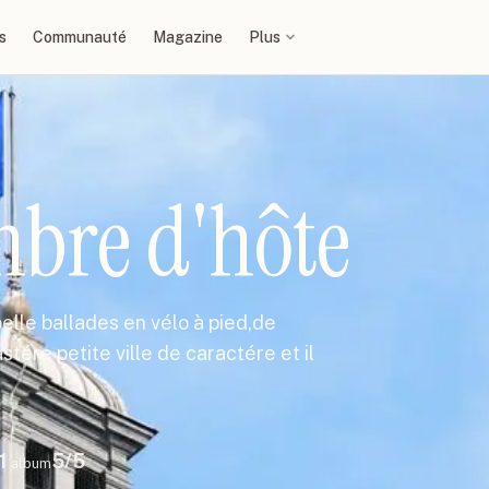
s
Communauté
Magazine
Plus
mbre d'hôte
 belle ballades en vélo à pied,de
stére petite ville de caractére et il
1
5
/5
album