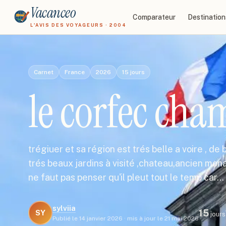
Vacanceo
Comparateur
Destination
L'AVIS DES VOYAGEURS · 2004
Carnet
France
2026
15
jours
le corfec cha
trégiuer et sa région est trés belle a voire , de
trés beaux jardins à visité ,chateau,ancien mona
ne faut pas penser qu'il pleut tout le temp car…
sylviia
15
SY
jours
Publié le
14 janvier 2026
·
mis à jour le
21 mai 2026