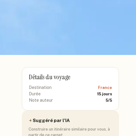
Détails du voyage
Destination
France
Durée
15
jours
Note auteur
5
/5
Suggéré par l'IA
Construire un itinéraire similaire pour vous, à
partir de ce carnet.