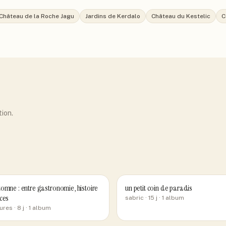
Château de la Roche Jagu
Jardins de Kerdalo
Château du Kestelic
C
tion.
omne : entre gastronomie, histoire
un petit coin de paradis
ces
sabric
· 15 j
· 1 album
ures
· 8 j
· 1 album