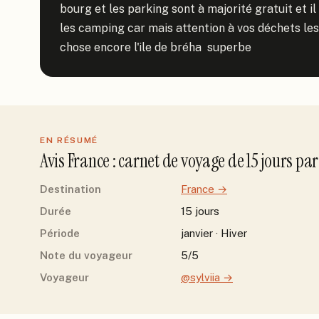
bourg et les parking sont à majorité gratuit et 
les camping car mais attention à vos déchets les 
chose encore l'ile de bréha  superbe
EN RÉSUMÉ
Avis
France
: carnet de voyage de
15
jour
s
pa
Destination
France
→
Durée
15 jours
Période
janvier · Hiver
Note du voyageur
5/5
Voyageur
@sylviia
→