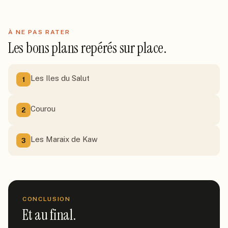
À NE PAS RATER
Les bons plans repérés sur place.
Les Iles du Salut
1
Courou
2
Les Maraix de Kaw
3
CONCLUSION
Et au final.