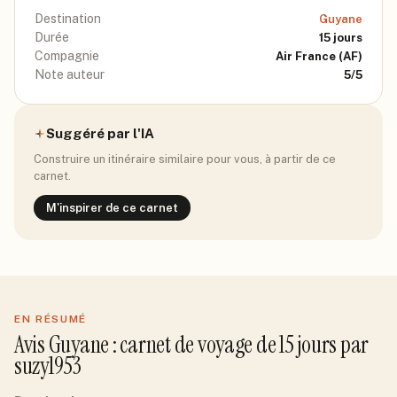
Destination
Guyane
Durée
15
jours
Compagnie
Air France
(AF)
Note auteur
5
/5
Suggéré par l'IA
Construire un itinéraire similaire pour vous, à partir de ce
carnet.
M'inspirer de ce carnet
EN RÉSUMÉ
Avis
Guyane
: carnet de voyage de
15
jour
s
par
suzy1953