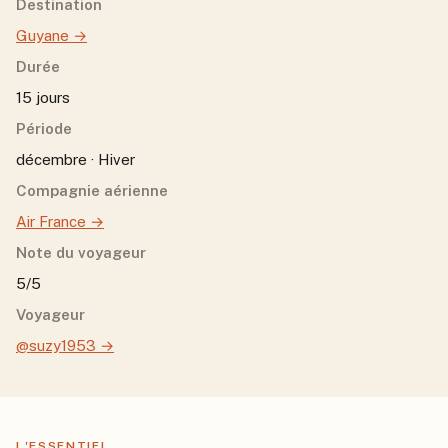
Destination
Guyane
→
Durée
15 jours
Période
décembre · Hiver
Compagnie aérienne
Air France
→
Note du voyageur
5/5
Voyageur
@suzy1953
→
L'ESSENTIEL