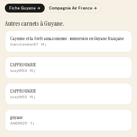
Fiche
Guyane
→
Compagnie
Air France
→
Autres carnets
à Guyane
.
Cayenne et la forêt amazonienne : immersion en Guyane française
marctraveler87
· 14 j
L'APPROUAGUE
suzy1953
· 15 j
L'APPROUAGUE
suzy1953
· 15 j
guyane
ANDRE25
· 7 j