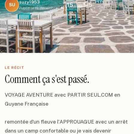
suzy1953
15
5
/5
SU
jours
Publié le
19 décembre 2022
LE RÉCIT
Comment ça s'est passé.
VOYAGE AVENTURE avec PARTIR SEUL.COM en 
Guyane Française

remontée d'un fleuve l'APPROUAGUE avec un arrêt 
dans un camp confortable ou je vais devenir 