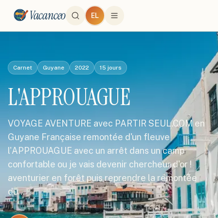
Vacanceo
EL
Carnet
Guyane
2022
15
jours
L'APPROUAGUE
VOYAGE AVENTURE avec PARTIR SEUL.COM en
Guyane Française remontée d'un fleuve
l'APPROUAGUE avec un arrêt dans un camp
confortable ou je vais devenir chercheur d'or !
aventurier en forêt puis reprendre la remontée
du…