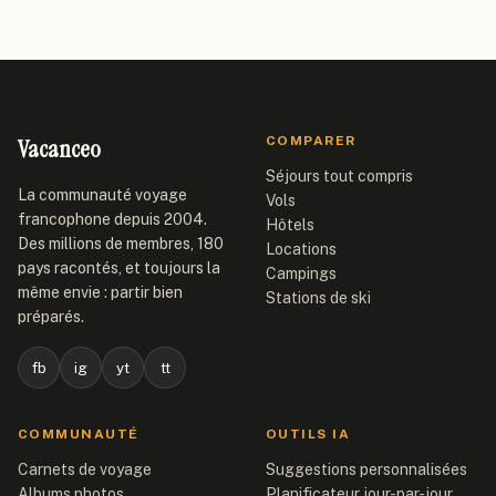
Vacanceo
COMPARER
Séjours tout compris
La communauté voyage
Vols
francophone depuis 2004.
Hôtels
Des millions de membres, 180
Locations
pays racontés, et toujours la
Campings
même envie : partir bien
Stations de ski
préparés.
fb
ig
yt
tt
COMMUNAUTÉ
OUTILS IA
Carnets de voyage
Suggestions personnalisées
Albums photos
Planificateur jour-par-jour