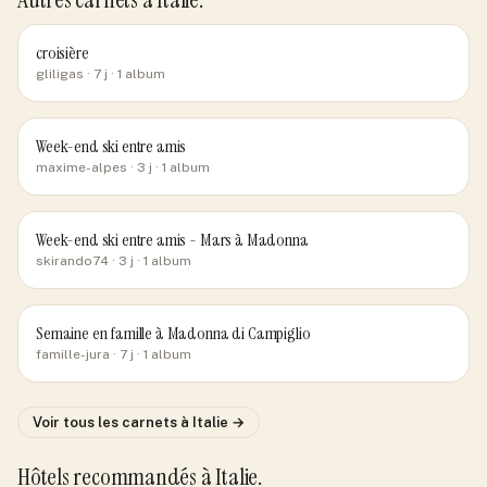
croisière
gliligas
· 7 j
· 1 album
Week-end ski entre amis
maxime-alpes
· 3 j
· 1 album
Week-end ski entre amis - Mars à Madonna
skirando74
· 3 j
· 1 album
Semaine en famille à Madonna di Campiglio
famille-jura
· 7 j
· 1 album
Voir tous les carnets
à Italie
→
Hôtels recommandés
à Italie
.