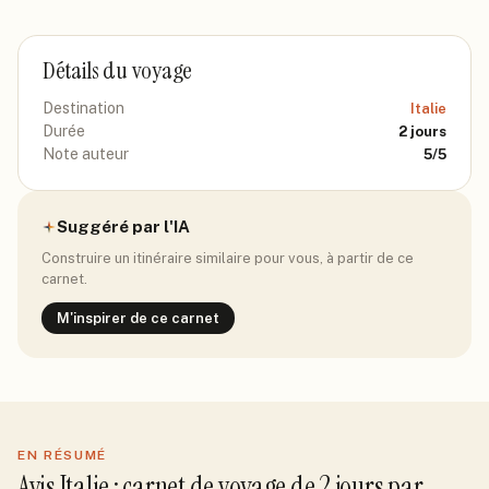
Détails du voyage
Destination
Italie
Durée
2
jours
Note auteur
5
/5
Suggéré par l'IA
Construire un itinéraire similaire pour vous, à partir de ce
carnet.
M'inspirer de ce carnet
EN RÉSUMÉ
Avis
Italie
: carnet de voyage de
2
jour
s
par