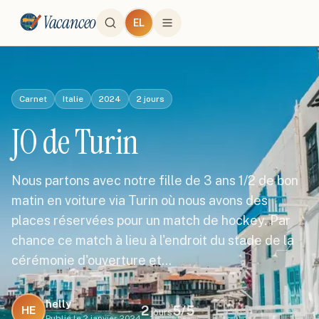
Vacanceo
EL
Carnet
Italie
2024
2
jours
JO de Turin
Nous partons avec notre fille de 3 ans 1/2 de bon
matin en voiture via Turin où nous avons des
places réservées pour un match de hockey. Par
chance ce match à lieu à l'endroit du stade de la
cérémonie d'ouverture et…
helly
2
5
/5
HE
jours
Publié le
2 janvier 2024