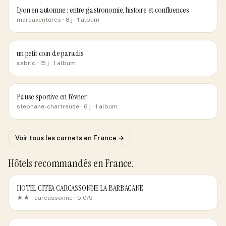
Lyon en automne : entre gastronomie, histoire et confluences
marcaventures
· 8 j
· 1 album
un petit coin de paradis
sabric
· 15 j
· 1 album
Pause sportive en février
stephane-chartreuse
· 6 j
· 1 album
Voir tous les carnets
en France
→
Hôtels recommandés
en France
.
HOTEL CITEA CARCASSONNE LA BARBACANE
★★ ·
carcassonne
· 5.0/5