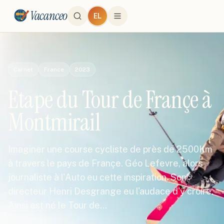
Vacanceo
EL
Carnet
France
2023
Etape du Tour de Françe à
Montmirail
Imaginer une course cycliste de près de 2500Km
à travers le pays de Françe. Géo Lefevre, alors
journaliste à l'Auto eu cette inspiration. Son
directeur Henri Desgrange eu l'audace d'y croire.
Ainsi est né le Tour de…