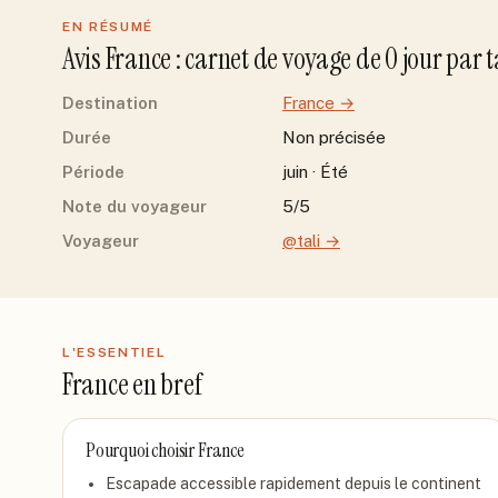
EN RÉSUMÉ
Avis
France
: carnet de voyage de
0
jour
par
t
Destination
France
→
Durée
Non précisée
Période
juin · Été
Note du voyageur
5/5
Voyageur
@tali
→
L'ESSENTIEL
France
en bref
Pourquoi choisir
France
Escapade accessible rapidement depuis le continent