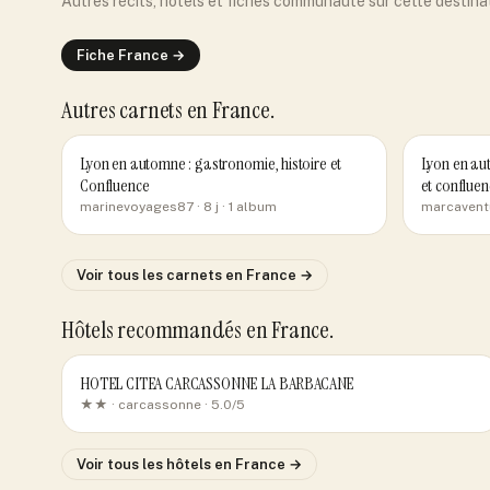
Autres récits, hôtels et fiches communauté sur cette destina
Fiche
France
→
Autres carnets
en France
.
Lyon en automne : gastronomie, histoire et
Lyon en aut
Confluence
et confluen
marinevoyages87
· 8 j
· 1 album
marcavent
Voir tous les carnets
en France
→
Hôtels recommandés
en France
.
HOTEL CITEA CARCASSONNE LA BARBACANE
★★ ·
carcassonne
· 5.0/5
Voir tous les hôtels
en France
→