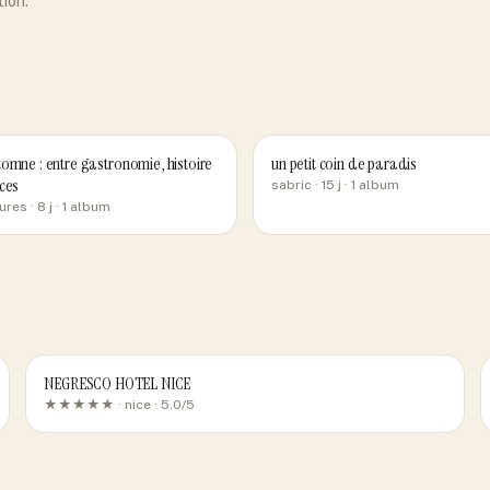
tion.
omne : entre gastronomie, histoire
un petit coin de paradis
ces
sabric
· 15 j
· 1 album
ures
· 8 j
· 1 album
NEGRESCO HOTEL NICE
★★★★★ ·
nice
· 5.0/5