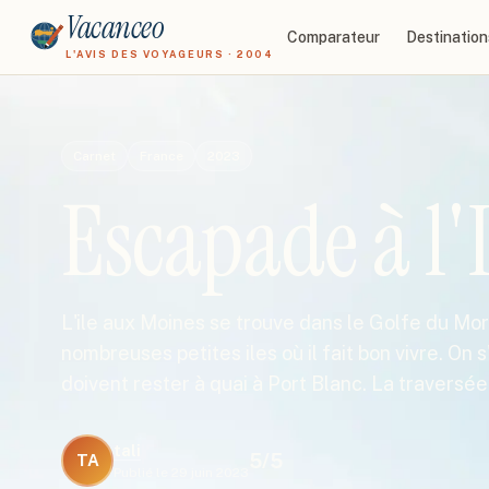
Vacanceo
Comparateur
Destination
L'AVIS DES VOYAGEURS · 2004
Carnet
France
2023
Escapade à l'
L'ile aux Moines se trouve dans le Golfe du Morb
nombreuses petites iles où il fait bon vivre. On 
doivent rester à quai à Port Blanc. La traversé
tali
5
/5
TA
Publié le
29 juin 2023