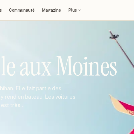
s
Communauté
Magazine
Plus
Ile aux Moines
ihan. Elle fait partie des
s'y rend en bateau. Les voitures
e est très…