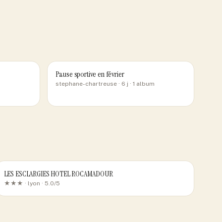
Pause sportive en février
stephane-chartreuse
· 6 j
· 1 album
LES ESCLARGIES HOTEL ROCAMADOUR
★★★ ·
lyon
· 5.0/5