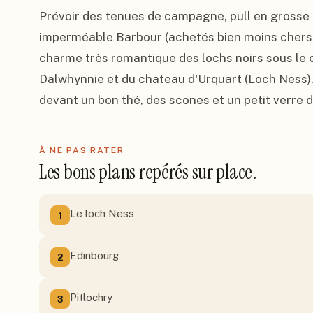
Prévoir des tenues de campagne, pull en grosse l
imperméable Barbour (achetés bien moins chers s
charme très romantique des lochs noirs sous le cie
Dalwhynnie et du chateau d'Urquart (Loch Ness).
devant un bon thé, des scones et un petit verre d
À NE PAS RATER
Les bons plans repérés sur place.
Le loch Ness
1
Edinbourg
2
Pitlochry
3