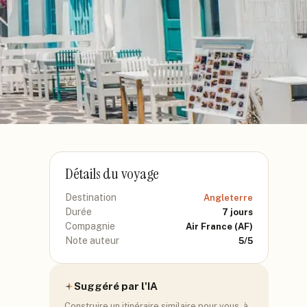
Détails du voyage
Destination
Angleterre
Durée
7
jours
Compagnie
Air France
(AF)
Note auteur
5
/5
Suggéré par l'IA
Construire un itinéraire similaire pour vous, à