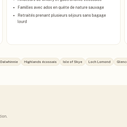
Familles avec ados en quête de nature sauvage
Retraités prenant plusieurs séjours sans bagage
lourd
e Dalwhinnie
Highlands écossais
Isle of Skye
Loch Lomond
Glenc
tion.