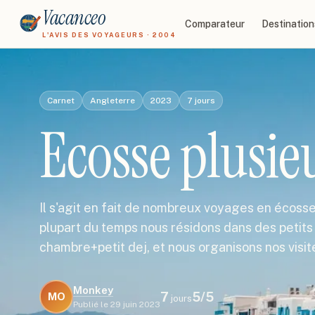
Vacanceo
Comparateur
Destination
L'AVIS DES VOYAGEURS · 2004
Carnet
Angleterre
2023
7
jours
Ecosse plusie
Il s'agit en fait de nombreux voyages en écosse
plupart du temps nous résidons dans des petits
chambre+petit dej, et nous organisons nos visit
Monkey
7
5
/5
MO
jours
Publié le
29 juin 2023