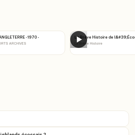
ANGLETERRE - 1970 -
La Brève Histoire de l&#39;Éco
▶
ORTS ARCHIVES
La Brève Histoire
Highlands écossais ?