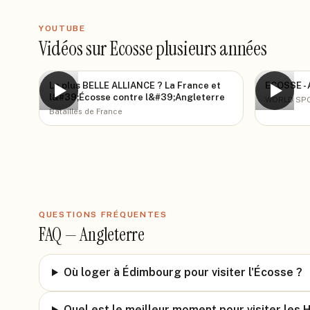
YOUTUBE
Vidéos sur Ecosse plusieurs années
La plus BELLE ALLIANCE ? La France et
ECOSSE - 
▶
▶
l&#39;Écosse contre l&#39;Angleterre
WORLD SP
Batailles de France
QUESTIONS FRÉQUENTES
FAQ —
Angleterre
Où loger à Édimbourg pour visiter l'Écosse ?
Quel est le meilleur moment pour visiter les 