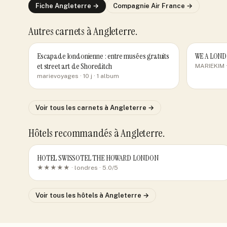
Fiche
Angleterre
→
Compagnie
Air France
→
Autres carnets
à Angleterre
.
Escapade londonienne : entre musées gratuits
WE A LOND
et street art de Shoreditch
MARIEKIM
·
marievoyages
· 10 j
· 1 album
Voir tous les carnets
à Angleterre
→
Hôtels recommandés
à Angleterre
.
HOTEL SWISSOTEL THE HOWARD LONDON
★★★★★ ·
londres
· 5.0/5
Voir tous les hôtels
à Angleterre
→