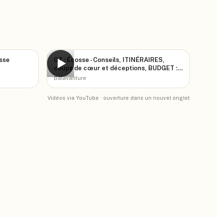
sse
07 : Écosse - Conseils, ITINÉRAIRES,
▶
coups de cœur et déceptions, BUDGET :
on fait le BILAN !
Balavanture
Vidéos via YouTube · ouverture dans un nouvel onglet