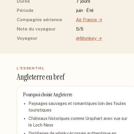
Durée
7 jours
Période
juin · Été
Compagnie aérienne
Air France
→
Note du voyageur
5/5
Voyageur
@Monkey
→
L'ESSENTIEL
Angleterre
en bref
Pourquoi choisir
Angleterre
Paysages sauvages et romantiques loin des foules
touristiques
Châteaux historiques comme Urquhart avec vue sur
le Loch Ness
Distilleries de whisky écossais authentique en