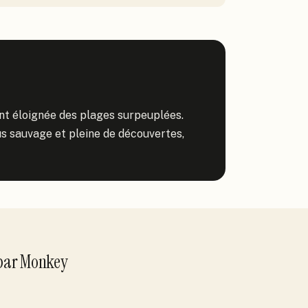
nt éloignée des plages surpeuplées. 
 sauvage et pleine de découvertes, 
par
Monkey