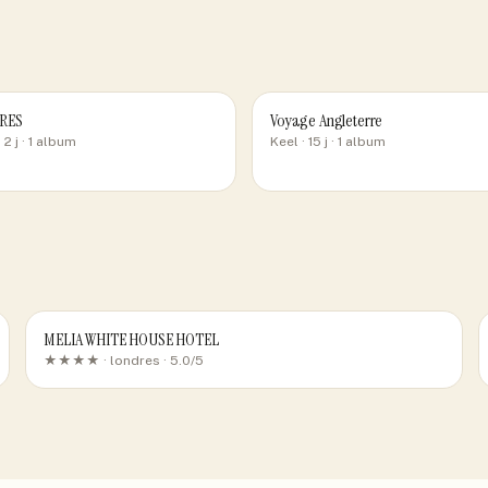
RES
Voyage Angleterre
 2 j
· 1 album
Keel
· 15 j
· 1 album
MELIA WHITE HOUSE HOTEL
★★★★ ·
londres
· 5.0/5