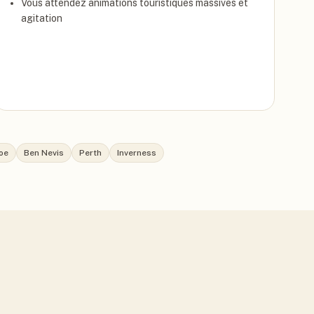
Vous attendez animations touristiques massives et
agitation
oe
Ben Nevis
Perth
Inverness