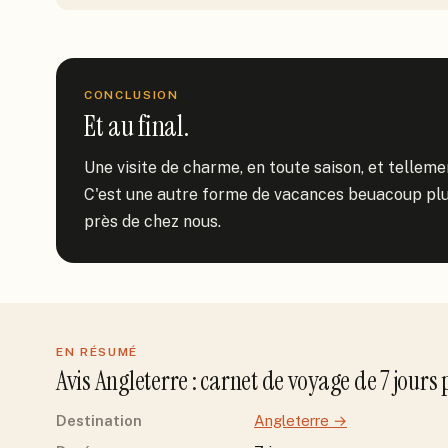
CONCLUSION
Et au final.
Une visite de charme, en toute saison, et telleme
C'est une autre forme de vacances beuacoup plus
près de chez nous.
EN RÉSUMÉ
Avis
Angleterre
: carnet de voyage de
7
jour
s
Destination
Angleterre
→