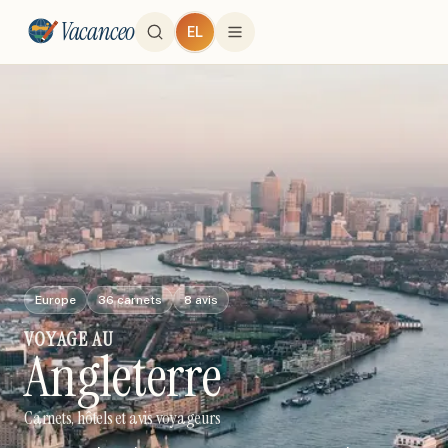
Vacanceo
EL
Europe
36
carnets
8
avis
VOYAGE
AU
Angleterre
Carnets, hôtels et avis voyageurs