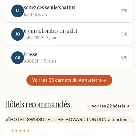
sortez des sentiers battus
LI
0
light
· 2 jours
6 jours à Londres en juillet
JO
0
JoPic2002
· 7 jours
Ecosse
AB
0
ABCDEF
· 15 jours
Voir les
36
carnets
du Angleterre
→
Hôtels recommandés.
Voir les
22
hôtels →
★
★
★
★
★