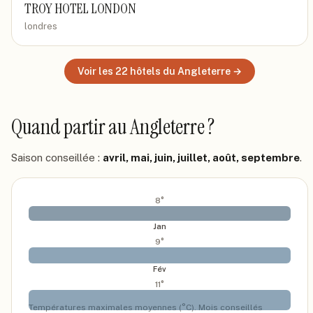
TROY HOTEL LONDON
londres
Voir les
22
hôtels
du Angleterre
→
Quand partir
au Angleterre
?
Saison conseillée :
avril, mai, juin, juillet, août, septembre
.
8
°
Jan
9
°
Fév
11
°
Températures maximales moyennes (°C). Mois conseillés