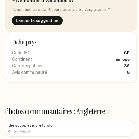
Demander à Vacanceo IA
"Quel itinéraire de 10 jours pour visiter
Angleterre
?"
Lancer la suggestion
Fiche pays
Code ISO
GB
Continent
Europe
Carnets publiés
36
Avis communauté
8
Photos communautaires : Angleterre
?
the scoop at more london
©
mangMangW