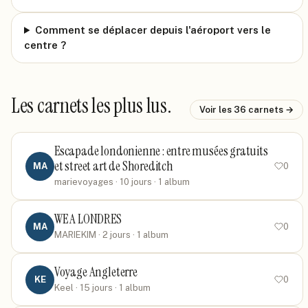
Comment se déplacer depuis l'aéroport vers le
centre ?
Les carnets les plus lus.
Voir les
36
carnets →
Escapade londonienne : entre musées gratuits
et street art de Shoreditch
MA
0
marievoyages
· 10 jours
· 1 album
WE A LONDRES
MA
0
MARIEKIM
· 2 jours
· 1 album
Voyage Angleterre
KE
0
Keel
· 15 jours
· 1 album