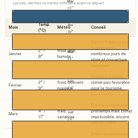
Mar
cerclés. Vérifiez la météo officielle avant le départ.
15
°
Temp.
Avr
Mois
Météo
Conseil
(°C)
19
°
Saison froide et peu
engageante,
2
° /
froid, gris,
Mai
Janvier
nombreux jours de
8
°
humide
22
°
pluie et couverture
nuageuse.
Similaire à janvier,
Juin
2
° /
froid, souvent
climat peu favorable
Février
9
°
nuageux
pour le tourisme,
24
°
jours courts.
Premiers signes du
4
° /
frais,
printemps mais climat
Juil
Mars
11
°
variables
imprévisible, encore
24
°
peu de soleil.
Début du printemps