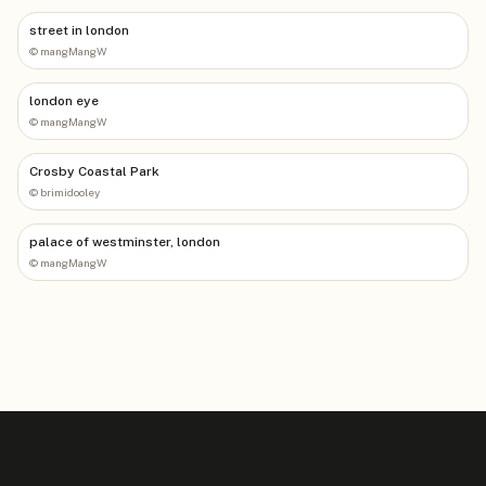
street in london
©
mangMangW
london eye
©
mangMangW
Crosby Coastal Park
©
brimidooley
palace of westminster, london
©
mangMangW