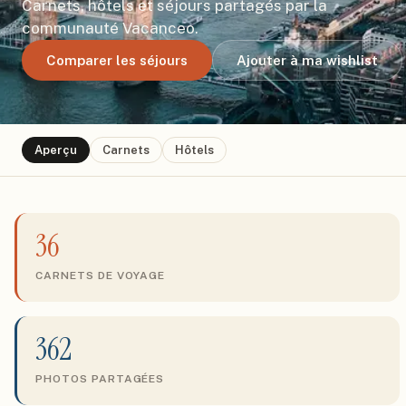
Carnets, hôtels et séjours partagés par la
communauté Vacanceo.
Comparer les séjours
Ajouter à ma wishlist
Aperçu
Carnets
Hôtels
36
CARNETS DE VOYAGE
362
PHOTOS PARTAGÉES