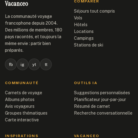
Vacanceo
COMPARER
Séjours tout compris
La communauté voyage
Vols
francophone depuis 2004.
Hôtels
Des millions de membres, 180
Locations
pays racontés, et toujours la
Campings
même envie : partir bien
Stations de ski
préparés.
fb
ig
yt
tt
COMMUNAUTÉ
OUTILS IA
Carnets de voyage
Suggestions personnalisées
Albums photos
Planificateur jour-par-jour
Avis voyageurs
Résumé de carnet
Groupes thématiques
Recherche conversationnelle
Carte interactive
INSPIRATIONS
VACANCEO