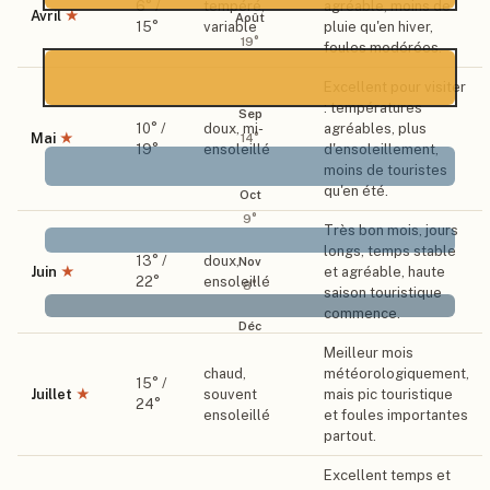
6
° /
tempéré,
agréable, moins de
Avril
★
Août
15
°
variable
pluie qu'en hiver,
19
°
foules modérées.
Excellent pour visiter
: températures
Sep
10
° /
doux, mi-
agréables, plus
Mai
★
14
°
19
°
ensoleillé
d'ensoleillement,
moins de touristes
qu'en été.
Oct
9
°
Très bon mois, jours
longs, temps stable
13
° /
doux,
Nov
Juin
★
et agréable, haute
22
°
ensoleillé
8
°
saison touristique
commence.
Déc
Meilleur mois
chaud,
météorologiquement,
15
° /
Juillet
★
souvent
mais pic touristique
24
°
ensoleillé
et foules importantes
partout.
Excellent temps et