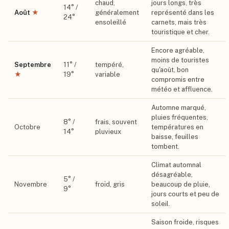
chaud,
jours longs, très
14
° /
Août
★
généralement
représenté dans les
24
°
ensoleillé
carnets, mais très
touristique et cher.
Encore agréable,
moins de touristes
Septembre
11
° /
tempéré,
qu'août, bon
★
19
°
variable
compromis entre
météo et affluence.
Automne marqué,
pluies fréquentes,
8
° /
frais, souvent
Octobre
températures en
14
°
pluvieux
baisse, feuilles
tombent.
Climat automnal
désagréable,
5
° /
Novembre
froid, gris
beaucoup de pluie,
9
°
jours courts et peu de
soleil.
Saison froide, risques