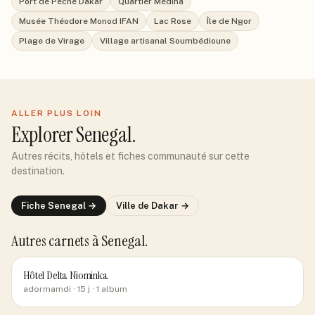
Port de Pêche Dakar
Quartier Médina
Musée Théodore Monod IFAN
Lac Rose
Île de Ngor
Plage de Virage
Village artisanal Soumbédioune
ALLER PLUS LOIN
Explorer
Senegal
.
Autres récits, hôtels et fiches communauté sur cette
destination.
Fiche
Senegal
→
Ville de
Dakar
→
Autres carnets
à Senegal
.
Hôtel Delta Niominka
adormamdi
· 15 j
· 1 album