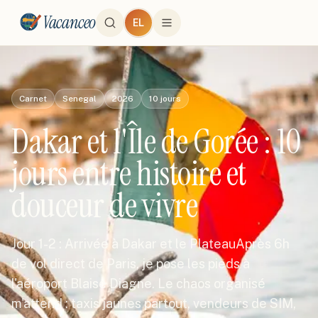
Vacanceo
EL
Carnet
Senegal
2026
10
jours
Dakar et l'Île de Gorée : 10
jours entre histoire et
douceur de vivre
Jour 1-2 : Arrivée à Dakar et le PlateauAprès 6h
de vol direct de Paris, je pose les pieds à
l'aéroport Blaise Diagne. Le chaos organisé
m'attend : taxis jaunes partout, vendeurs de SIM,