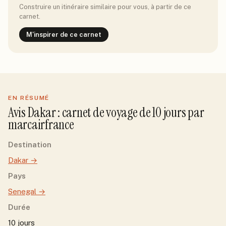
Construire un itinéraire similaire pour vous, à partir de ce
carnet.
M'inspirer de ce carnet
EN RÉSUMÉ
Avis
Dakar
: carnet de voyage de
10
jour
s
par
marcairfrance
Destination
Dakar
→
Pays
Senegal
→
Durée
10 jours