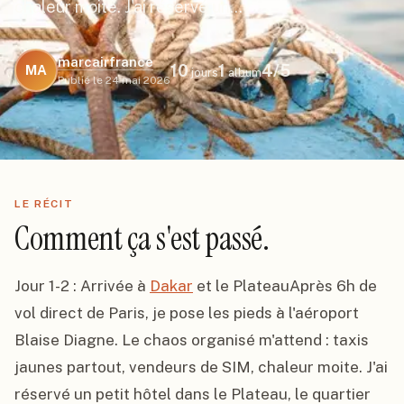
chaleur moite. J'ai réservé un…
marcairfrance
10
1
4
/5
MA
jours
album
Publié le
24 mai 2026
LE RÉCIT
Comment ça s'est passé.
Jour 1-2 : Arrivée à 
Dakar
 et le PlateauAprès 6h de 
vol direct de Paris, je pose les pieds à l'aéroport 
Blaise Diagne. Le chaos organisé m'attend : taxis 
jaunes partout, vendeurs de SIM, chaleur moite. J'ai 
réservé un petit hôtel dans le Plateau, le quartier 