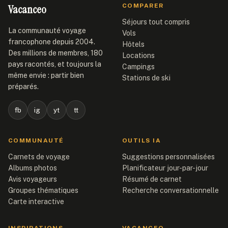
Vacanceo
COMPARER
Séjours tout compris
La communauté voyage
Vols
francophone depuis 2004.
Hôtels
Des millions de membres, 180
Locations
pays racontés, et toujours la
Campings
même envie : partir bien
Stations de ski
préparés.
fb
ig
yt
tt
COMMUNAUTÉ
OUTILS IA
Carnets de voyage
Suggestions personnalisées
Albums photos
Planificateur jour-par-jour
Avis voyageurs
Résumé de carnet
Groupes thématiques
Recherche conversationnelle
Carte interactive
INSPIRATIONS
VACANCEO