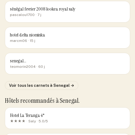
sénégal fevrier 2008 lookea royal saly
pascalou1700
· 7 j
hotel delta niominka
marcm06
· 15 j
senegal...
teomorin2004
· 60 j
Voir tous les carnets
à Senegal
→
Hôtels recommandés
à Senegal
.
Hotel La Teranga 4*
★★★★ ·
Saly
· 5.0/5