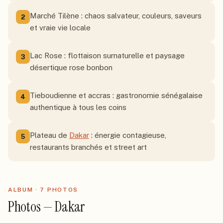
Marché Tilène : chaos salvateur, couleurs, saveurs
2
et vraie vie locale
Lac Rose : flottaison surnaturelle et paysage
3
désertique rose bonbon
Tieboudienne et accras : gastronomie sénégalaise
4
authentique à tous les coins
Plateau de
Dakar
: énergie contagieuse,
5
restaurants branchés et street art
ALBUM ·
7
PHOTO
S
Photos — Dakar