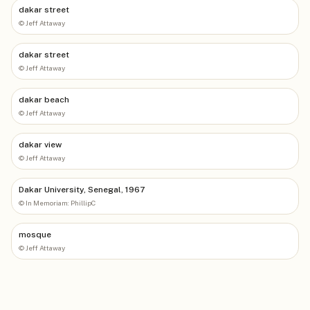
dakar street
©
Jeff Attaway
dakar street
©
Jeff Attaway
dakar beach
©
Jeff Attaway
dakar view
©
Jeff Attaway
Dakar University, Senegal, 1967
©
In Memoriam: PhillipC
mosque
©
Jeff Attaway