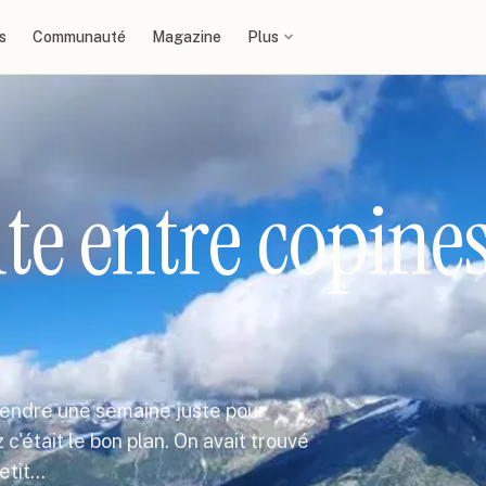
s
Communauté
Magazine
Plus
te entre copines
prendre une semaine juste pour
c'était le bon plan. On avait trouvé
petit…