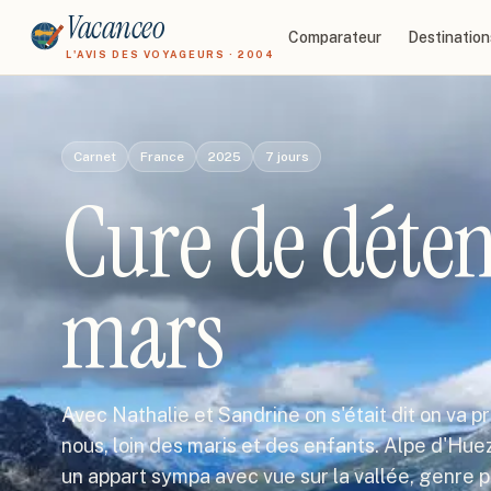
Vacanceo
Comparateur
Destination
L'AVIS DES VOYAGEURS · 2004
Carnet
France
2025
7
jours
Cure de déten
mars
Avec Nathalie et Sandrine on s'était dit on va 
nous, loin des maris et des enfants. Alpe d'Huez 
un appart sympa avec vue sur la vallée, genre 