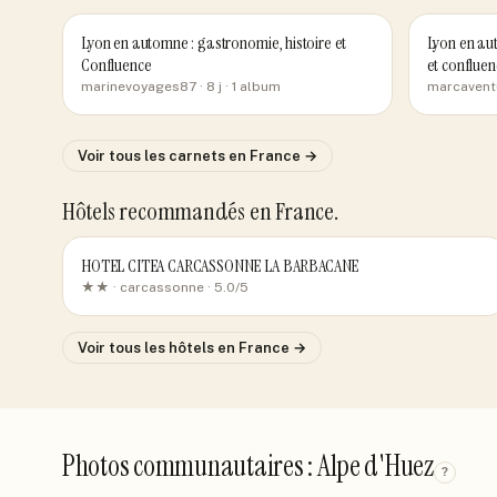
Lyon en automne : gastronomie, histoire et
Lyon en aut
Confluence
et confluen
marinevoyages87
· 8 j
· 1 album
marcavent
Voir tous les carnets
en France
→
Hôtels recommandés
en France
.
HOTEL CITEA CARCASSONNE LA BARBACANE
★★ ·
carcassonne
· 5.0/5
Voir tous les hôtels
en France
→
Photos communautaires : Alpe d'Huez
?