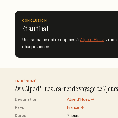
CONCLUSION
Et au final.
Une semaine entre copines à 
Alpe d'Huez
, vraim
chaque année !
EN RÉSUMÉ
Avis
Alpe d'Huez
: carnet de voyage de
7
jour
Destination
Alpe d'Huez
→
Pays
France
→
Durée
7 jours