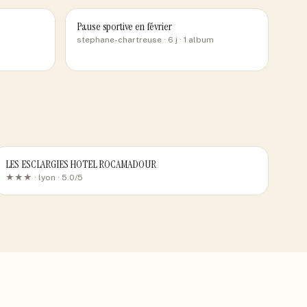
Pause sportive en février
stephane-chartreuse
· 6 j
· 1 album
LES ESCLARGIES HOTEL ROCAMADOUR
★★★ ·
lyon
· 5.0/5