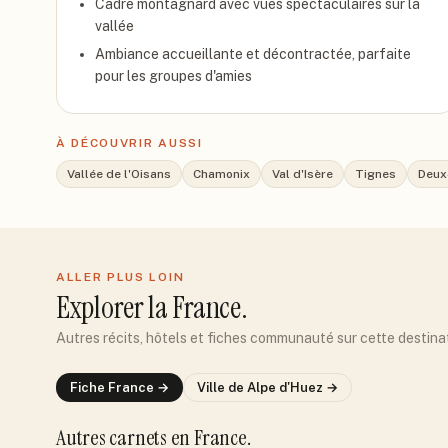
Cadre montagnard avec vues spectaculaires sur la
vallée
Ambiance accueillante et décontractée, parfaite
pour les groupes d'amies
À DÉCOUVRIR AUSSI
Vallée de l'Oisans
Chamonix
Val d'Isère
Tignes
Deux
ALLER PLUS LOIN
Explorer
la France
.
Autres récits, hôtels et fiches communauté sur cette destina
Fiche
France
→
Ville de
Alpe d'Huez
→
Autres carnets
en France
.