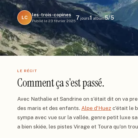
les-trois-copines
7
1
5
/5
LC
jours
album
Publié le
23 février 2025
LE RÉCIT
Comment ça s'est passé.
Avec Nathalie et Sandrine on s'était dit on va pr
des maris et des enfants. 
Alpe d'Huez
 c'était le
sympa avec vue sur la vallée, genre petit luxe sa
a bien skiée, les pistes Virage et Toura qu'on tro