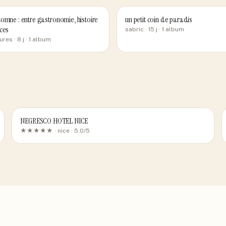
omne : entre gastronomie, histoire
un petit coin de paradis
ces
sabric
· 15 j
· 1 album
ures
· 8 j
· 1 album
NEGRESCO HOTEL NICE
★★★★★ ·
nice
· 5.0/5