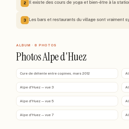
Il existe des cours de yoga et bien-être à la statio
2
Les bars et restaurants du village sont vraiment s
3
ALBUM ·
8
PHOTO
S
Photos Alpe d'Huez
Cure de détente entre copines, mars 2012
Al
Alpe d'Huez — vue 3
Al
Alpe d'Huez — vue 5
Al
Alpe d'Huez — vue 7
Al