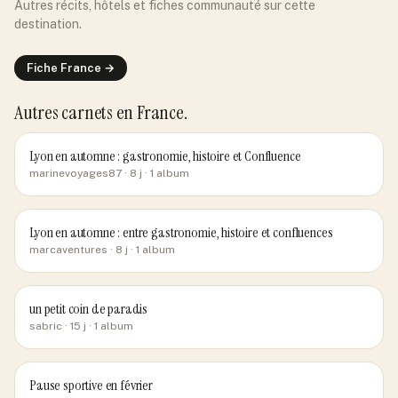
Autres récits, hôtels et fiches communauté sur cette
destination.
Fiche
France
→
Autres carnets
en France
.
Lyon en automne : gastronomie, histoire et Confluence
marinevoyages87
· 8 j
· 1 album
Lyon en automne : entre gastronomie, histoire et confluences
marcaventures
· 8 j
· 1 album
un petit coin de paradis
sabric
· 15 j
· 1 album
Pause sportive en février