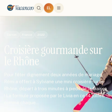
Vacanceo
EL
Carnet
France
2022
Croisière gourmande sur
le Rhône
Pour fêter dignement deux années de mariage,
Rémi a offert à Sylviane une mini croisière sur le
Rhône, départ à trois minutes à pieds de la maison
! La formule proposée par le Livia en ce 14 juillet,
comme chaque…