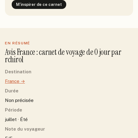
M'inspirer de ce carnet
EN RÉSUMÉ
Avis
France
: carnet de voyage de
0
jour
par
rchirol
Destination
France
→
Durée
Non précisée
Période
juillet · Été
Note du voyageur