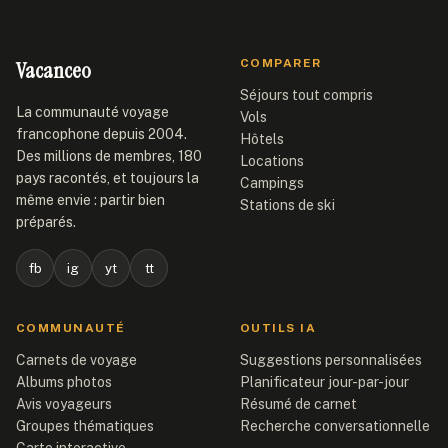
Vacanceo
COMPARER
Séjours tout compris
La communauté voyage
Vols
francophone depuis 2004.
Hôtels
Des millions de membres, 180
Locations
pays racontés, et toujours la
Campings
même envie : partir bien
Stations de ski
préparés.
fb
ig
yt
tt
COMMUNAUTÉ
OUTILS IA
Carnets de voyage
Suggestions personnalisées
Albums photos
Planificateur jour-par-jour
Avis voyageurs
Résumé de carnet
Groupes thématiques
Recherche conversationnelle