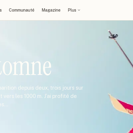
s
Communauté
Magazine
Plus
utomne
arition depuis deux, trois jours sur
t vers les 1000 m. J’ai profité de
ues…