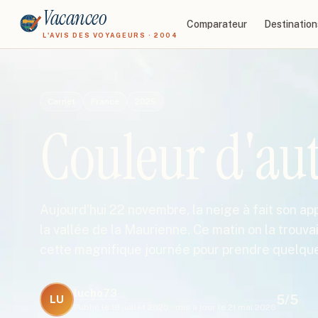
Vacanceo
Comparateur
Destination
L'AVIS DES VOYAGEURS · 2004
Carnet
France
2025
Couleur d'a
Aujourd’hui 22 novembre, la neige à fait son app
la vallée de la Maurienne. Ce matin on la trouvai
cette magnifique journée pour prendre quelq
lucho73
5
/5
LU
Publié le
19 juillet 2025
·
mis à jour le
21 mai 2026