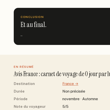
CONCLUSION
Et au final.
..
EN RÉSUMÉ
Avis
France
: carnet de voyage de
0
jour
par
l
Destination
France
→
Durée
Non précisée
Période
novembre · Automne
Note du voyageur
5/5