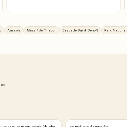
s
Aussois
Massif du Thabor
Cascade Saint-Benoît
Parc National
tion.
omne : entre gastronomie, histoire
un petit coin de paradis