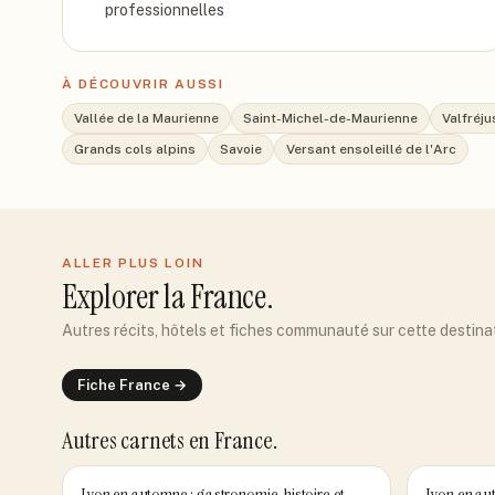
professionnelles
À DÉCOUVRIR AUSSI
Vallée de la Maurienne
Saint-Michel-de-Maurienne
Valfréju
Grands cols alpins
Savoie
Versant ensoleillé de l'Arc
ALLER PLUS LOIN
Explorer
la France
.
Autres récits, hôtels et fiches communauté sur cette destina
Fiche
France
→
Autres carnets
en France
.
Lyon en automne : gastronomie, histoire et
Lyon en aut