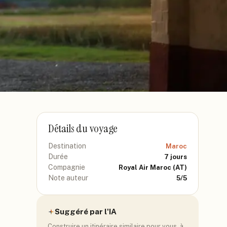
Détails du voyage
Destination
Maroc
Durée
7
jours
Compagnie
Royal Air Maroc
(AT)
Note auteur
5
/5
Suggéré par l'IA
Construire un itinéraire similaire pour vous, à