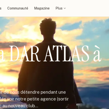
s
Communauté
Magazine
Plus
a DAR ATLAS à
der de nous détendre pendant une
s voir notre petite agence (sortir
oc au nouveau club…