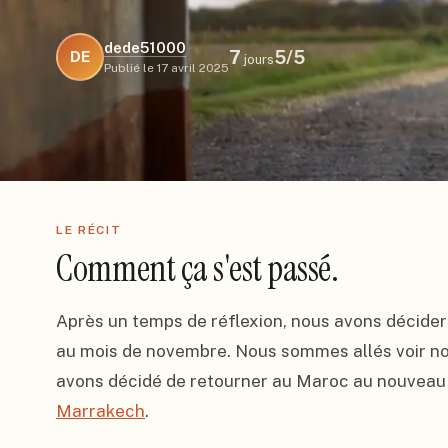
dede51000
7
5
/5
DE
jours
Publié le
17 avril 2025
LE RÉCIT
Comment ça s'est passé.
Après un temps de réflexion, nous avons décide
au mois de novembre. Nous sommes allés voir notr
Marrakech
.
