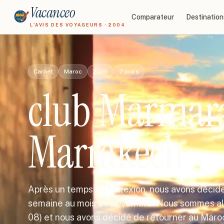
Vacanceo
Comparateur
Destination
L'AVIS DES VOYAGEURS · 2004
Carnet
Maroc
2025
7
jours
club Marmar
Marrakech
Après un temps de réflexion, nous avons déci
semaine au mois de novembre. Nous sommes allé
08) et nous avons décidé de retourner au Mar