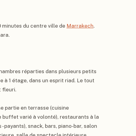
 minutes du centre ville de 
Marrakech
.  
ra.

mbres réparties dans plusieurs petits 
à 1 étage, dans un esprit riad. Le tout 
leuri.

e partie en terrasse (cuisine 
buffet varié à volonté), restaurants à la 
 payants), snack, bars, piano-bar, salon 
eure, salle de spectacle intérieure, 