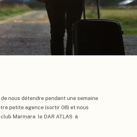
r de nous détendre pendant une semaine 
e petite agence (sortir 08) et nous 
avons décidé de retourner au Maroc au nouveau club Marmara  le DAR ATLAS  à 