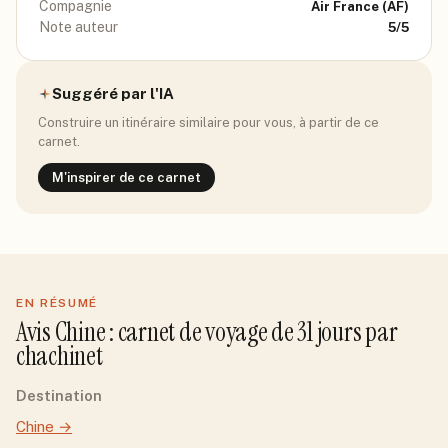
Compagnie
Air France
(AF)
Note auteur
5
/5
Suggéré par l'IA
Construire un itinéraire similaire pour vous, à partir de ce
carnet.
M'inspirer de ce carnet
EN RÉSUMÉ
Avis
Chine
: carnet de voyage de
31
jour
s
par
chachinet
Destination
Chine
→