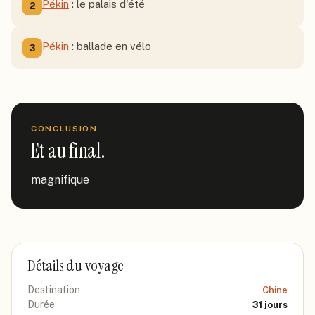
Pékin
: le palais d'été
2
Pékin
: ballade en vélo
3
CONCLUSION
Et au final.
magnifique
Détails du voyage
Destination
Chine
Durée
31
jours