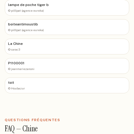
lampe de poche tiger b
©
pilllpat (agence eureka)
boiteantimoustib
©
pilllpat (agence eureka)
La Chine
©
carac3
P1100001
©
jeanmariezanoni
toit
©
Houbazur
QUESTIONS FRÉQUENTES
FAQ —
Chine