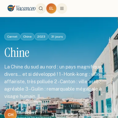
Vacanceo
EL
Carnet
Chine
2023
31
jours
Chine
La Chine du sud au nord : un pays magnifique,
divers... et si développé ! 1 - Honk-kong : ville
affairiste, très polluée 2 - Canton : ville assez
agréable 3 - Guilin : remarquable mégapole à
visage humain. Il…
chachinet
31
5
/5
CH
jours
Publié le
29 août 2023