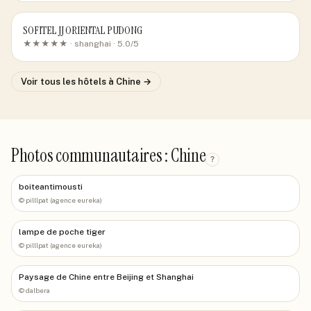
SOFITEL JJ ORIENTAL PUDONG
★★★★★ ·
shanghai
· 5.0/5
Voir tous les hôtels
à Chine
→
Photos communautaires : Chine
?
boiteantimousti
©
pilllpat (agence eureka)
lampe de poche tiger
©
pilllpat (agence eureka)
Paysage de Chine entre Beijing et Shanghai
©
dalbera