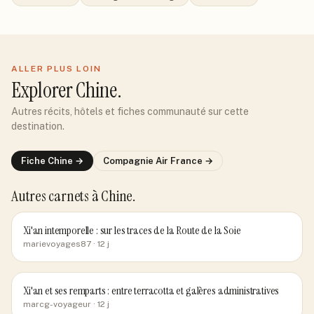
ALLER PLUS LOIN
Explorer
Chine
.
Autres récits, hôtels et fiches communauté sur cette
destination.
Fiche
Chine
→
Compagnie
Air France
→
Autres carnets
à Chine
.
Xi'an intemporelle : sur les traces de la Route de la Soie
marievoyages87
· 12 j
Xi'an et ses remparts : entre terracotta et galères administratives
marcg-voyageur
· 12 j