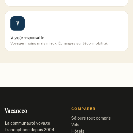
V
Voyage responsable
Voyager moins mais mieux. Échanges sur l'éco-mobilité.
Vacanceo
COMPARER
Séjours tout compris
La communauté voyage
Vols
francophone depuis 2004.
Hôtels