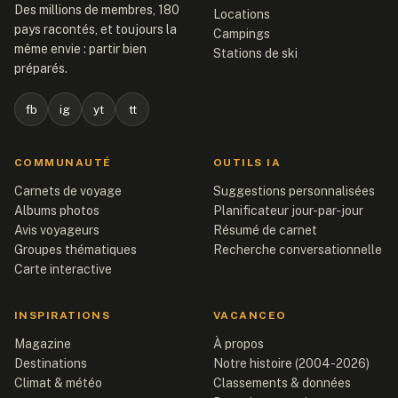
Des millions de membres, 180
Locations
pays racontés, et toujours la
Campings
même envie : partir bien
Stations de ski
préparés.
fb
ig
yt
tt
COMMUNAUTÉ
OUTILS IA
Carnets de voyage
Suggestions personnalisées
Albums photos
Planificateur jour-par-jour
Avis voyageurs
Résumé de carnet
Groupes thématiques
Recherche conversationnelle
Carte interactive
INSPIRATIONS
VACANCEO
Magazine
À propos
Destinations
Notre histoire (2004-2026)
Climat & météo
Classements & données