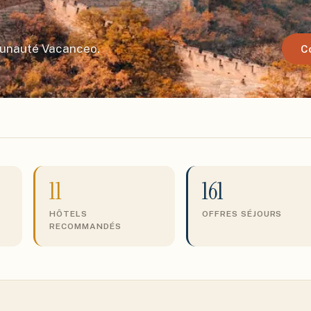
munauté Vacanceo.
C
11
161
HÔTELS
OFFRES SÉJOURS
RECOMMANDÉS
S