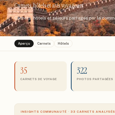
Carnets, hôtels et avis voyageurs
Carnets, hôtels et séjours partagés par la com
Aperçu
Carnets
Hôtels
35
322
CARNETS DE VOYAGE
PHOTOS PARTAGÉES
INSIGHTS COMMUNAUTÉ ·
33
CARNETS ANALYSÉ