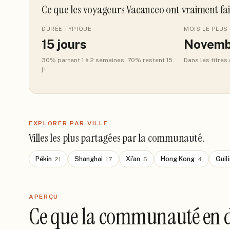
Ce que les voyageurs Vacanceo ont vraiment fa
DURÉE TYPIQUE
MOIS LE PLUS 
15
jours
Novemb
30
% partent 1 à 2 semaines
, 70% restent 15
Dans les titres
j+
EXPLORER PAR VILLE
Villes les plus partagées par la communauté.
Pékin
Shanghai
Xi'an
Hong Kong
Guil
21
17
5
4
APERÇU
Ce que la communauté en d