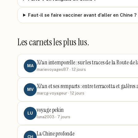
Faut-il se faire vacciner avant d'aller en Chine ?
Les carnets les plus lus.
Xi'an intemporelle : sur les traces de la Route de l
MA
marievoyages87
· 12 jours
Xi'an et ses remparts : entre terracotta et galère
MV
marcg-voyageur
· 12 jours
voyage pekin
LU
luna2003
· 7 jours
La Chine profonde
CH