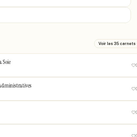
Voir les
35
carnets
a Soie
s administratives