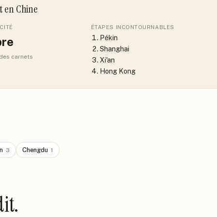
it
en Chine
CITÉ
ÉTAPES INCONTOURNABLES
Pékin
re
Shanghai
 des carnets
Xi'an
Hong Kong
in
Chengdu
3
1
it.