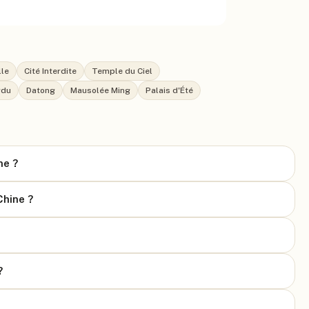
lle
Cité Interdite
Temple du Ciel
gdu
Datong
Mausolée Ming
Palais d'Été
ne ?
Chine ?
?