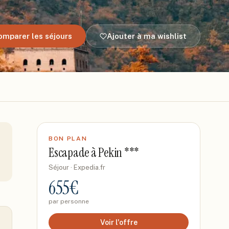
omparer les séjours
Ajouter à ma wishlist
BON PLAN
Escapade à Pekin ***
Séjour
· Expedia.fr
655
€
par personne
Voir l'offre