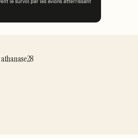
nt le survol par les avions atterrissant 
r
athanase28