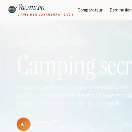
Vacanceo
Comparateur
Destination
L'AVIS DES VOYAGEURS · 2004
Carnet
France
2025
15
jours
Camping secr
Voilà donc ce fameux village vacances dont on 
(en bon ou en mauvais d'ailleurs). Village écolog
d'autres. Alors je vais mettre tout le monde…
athanase28
15
AT
j
Publié le
29 novembre 2025
·
mis à jour le
21 mai 2026