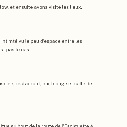
, et ensuite avons visité les lieux.

intimté vu le peu d'espace entre les 
t pas le cas.

scine, restaurant, bar lounge et salle de 
tue au bout de la route de l'Espiguette à 