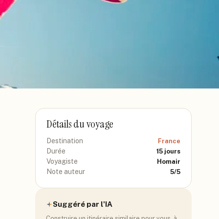
Détails du voyage
Destination
France
Durée
15
jours
Voyagiste
Homair
Note auteur
5
/5
Suggéré par l'IA
Construire un itinéraire similaire pour vous, à