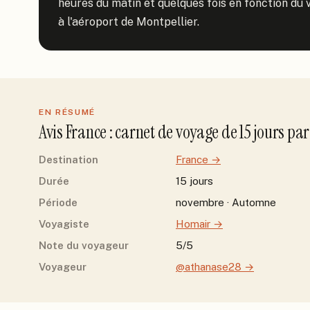
heures du matin et quelques fois en fonction du ve
à l'aéroport de Montpellier.
EN RÉSUMÉ
Avis
France
: carnet de voyage de
15
jour
s
pa
Destination
France
→
Durée
15 jours
Période
novembre · Automne
Voyagiste
Homair
→
Note du voyageur
5/5
Voyageur
@athanase28
→