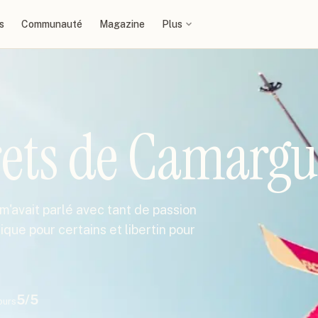
s
Communauté
Magazine
Plus
ets de Camargu
m'avait parlé avec tant de passion
ique pour certains et libertin pour
5
/5
ours