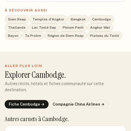
À DÉCOUVRIR AUSSI
Siem Reap
Temples d'Angkor
Bangkok
Cambodge
Thaïlande
Lac Tonlé Sap
Phnom Penh
Angkor Wat
Bayon
Ta Prohm
Région de Siem Reap
Plateau du Tonlé
ALLER PLUS LOIN
Explorer
Cambodge
.
Autres récits, hôtels et fiches communauté sur cette
destination.
Fiche
Cambodge
→
Compagnie
China Airlines
→
Autres carnets
à Cambodge
.