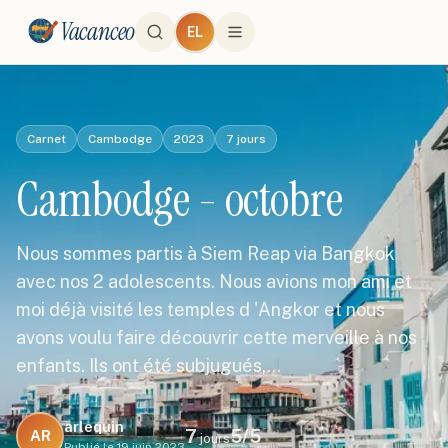
Vacanceo
EL
Carnet
Cambodge
2023
7
jours
Cambodge - octobre
Nous sommes partis à Siem Reap via Bangkok
avec nos 2 adolescents. Nous avions mon ami et
moi déjà visité les temples d 'Angkor et nous
avons voulu faire découvrir cette merveille à nos
enfants. Ils ont été subjugués,…
arlequin
7
5
/5
AR
jours
Publié le
19 juin 2023