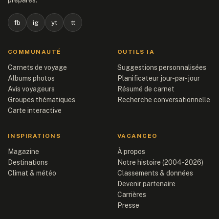
préparés.
fb
ig
yt
tt
COMMUNAUTÉ
OUTILS IA
Carnets de voyage
Suggestions personnalisées
Albums photos
Planificateur jour-par-jour
Avis voyageurs
Résumé de carnet
Groupes thématiques
Recherche conversationnelle
Carte interactive
INSPIRATIONS
VACANCEO
Magazine
À propos
Destinations
Notre histoire (2004-2026)
Climat & météo
Classements & données
Devenir partenaire
Carrières
Presse