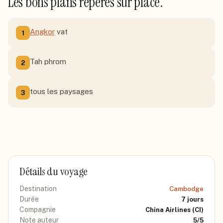
Les bons plans repérés sur place.
Angkor
vat
1
Tah phrom
2
tous les paysages
3
Détails du voyage
Destination
Cambodge
Durée
7
jours
Compagnie
China Airlines
(CI)
Note auteur
5
/5