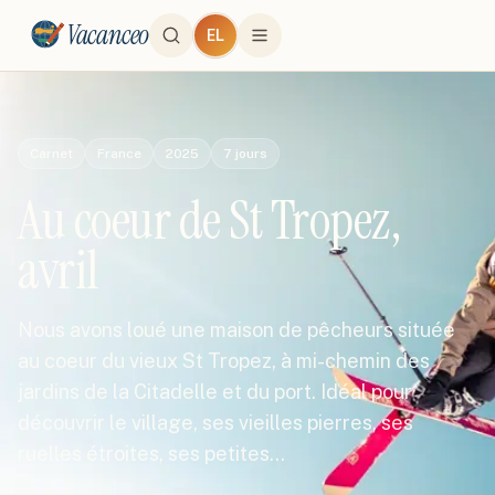
Vacanceo
EL
Carnet
France
2025
7
jours
Au coeur de St Tropez,
avril
Nous avons loué une maison de pêcheurs située
au coeur du vieux St Tropez, à mi-chemin des
jardins de la Citadelle et du port. Idéal pour
découvrir le village, ses vieilles pierres, ses
ruelles étroites, ses petites…