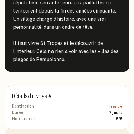
réputation bien antérieure aux paillettes qui 
l'entourent depuis la fin des années cinquante. 
Un village chargé d'histoire, avec une vrai 
personnalité, dans un cadre de rêve.

Il faut vivre St Tropez et le découvrir de 
l'intérieur. Cela n'a rien à voir avec les villas des 
plages de Pampelonne.
Détails du voyage
Destination
France
Durée
7
jours
Note auteur
5
/5