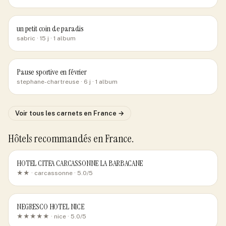
un petit coin de paradis
sabric
· 15 j
· 1 album
Pause sportive en février
stephane-chartreuse
· 6 j
· 1 album
Voir tous les carnets
en France
→
Hôtels recommandés
en France
.
HOTEL CITEA CARCASSONNE LA BARBACANE
★★ ·
carcassonne
· 5.0/5
NEGRESCO HOTEL NICE
★★★★★ ·
nice
· 5.0/5