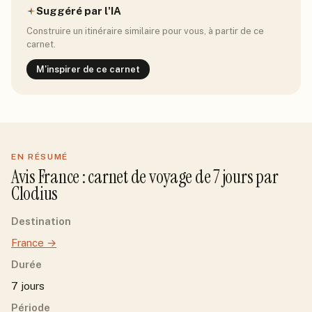
Suggéré par l'IA
Construire un itinéraire similaire pour vous, à partir de ce
carnet.
M'inspirer de ce carnet
EN RÉSUMÉ
Avis
France
: carnet de voyage de
7
jour
s
par
Clodius
Destination
France
→
Durée
7 jours
Période