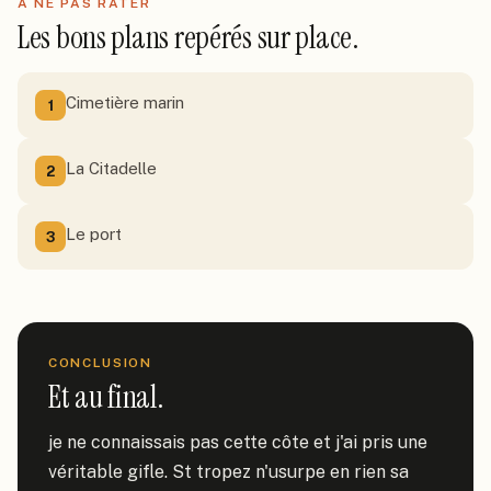
À NE PAS RATER
Les bons plans repérés sur place.
Cimetière marin
1
La Citadelle
2
Le port
3
CONCLUSION
Et au final.
je ne connaissais pas cette côte et j'ai pris une 
véritable gifle. St tropez n'usurpe en rien sa 