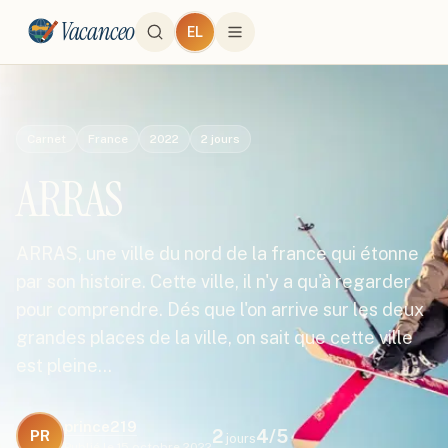
Vacanceo
EL
Carnet
France
2022
2
jours
ARRAS
ARRAS, une ville du nord de la france qui étonne
par son histoire. Cette ville, il n'y a qu'à regarder
pour comprendre. Dés que l'on arrive sur les deux
grandes places de la ville, on sait que cette ville
est pleine…
prince219
2
4
/5
PR
jours
Publié le
15 octobre 2022