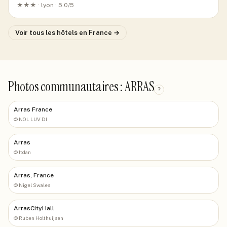
★★★ ·
lyon
· 5.0/5
Voir tous les hôtels
en France
→
Photos communautaires : ARRAS
?
Arras France
©
NOL LUV DI
Arras
©
ltdan
Arras, France
©
Nigel Swales
ArrasCityHall
©
Ruben Holthuijsen