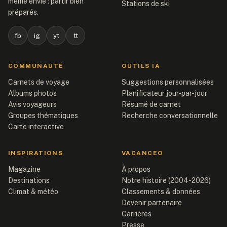
même envie : partir bien
Stations de ski
préparés.
fb
ig
yt
tt
COMMUNAUTÉ
OUTILS IA
Carnets de voyage
Suggestions personnalisées
Albums photos
Planificateur jour-par-jour
Avis voyageurs
Résumé de carnet
Groupes thématiques
Recherche conversationnelle
Carte interactive
INSPIRATIONS
VACANCEO
Magazine
À propos
Destinations
Notre histoire (2004-2026)
Climat & météo
Classements & données
Devenir partenaire
Carrières
Presse