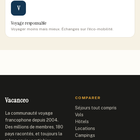
V
Voyage responsable
Voyager moins mais mieux. Échanges sur l'éco-mobilité.
Vacanceo
COMPARER
Séjours tout compris
La communauté voyage
Vols
francophone depuis 2004.
Hôtels
Des millions de membres, 180
Locations
pays racontés, et toujours la
Campings