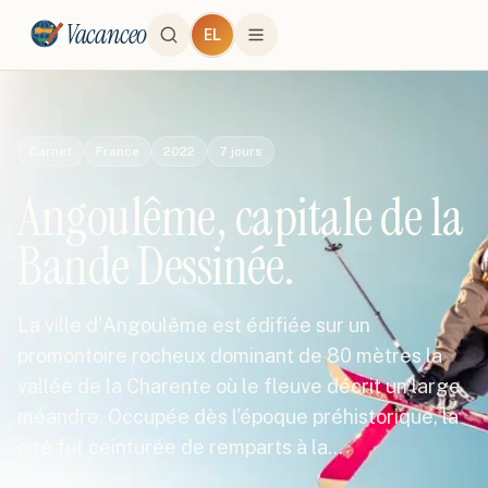
Vacanceo
EL
Carnet
France
2022
7
jours
Angoulême, capitale de la
Bande Dessinée.
La ville d'Angoulême est édifiée sur un
promontoire rocheux dominant de 80 mètres la
vallée de la Charente où le fleuve décrit un large
méandre. Occupée dès l'époque préhistorique, la
cité fut ceinturée de remparts à la…