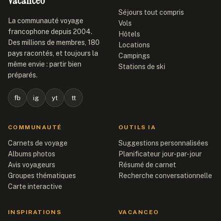
Vacanceo
Séjours tout compris
La communauté voyage
Vols
francophone depuis 2004.
Hôtels
Des millions de membres, 180
Locations
pays racontés, et toujours la
Campings
même envie : partir bien
Stations de ski
préparés.
fb
ig
yt
tt
COMMUNAUTÉ
OUTILS IA
Carnets de voyage
Suggestions personnalisées
Albums photos
Planificateur jour-par-jour
Avis voyageurs
Résumé de carnet
Groupes thématiques
Recherche conversationnelle
Carte interactive
INSPIRATIONS
VACANCEO