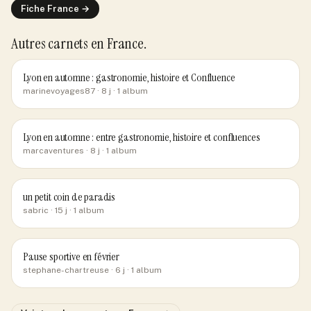
Fiche
France
→
Autres carnets
en France
.
Lyon en automne : gastronomie, histoire et Confluence
marinevoyages87
· 8 j
· 1 album
Lyon en automne : entre gastronomie, histoire et confluences
marcaventures
· 8 j
· 1 album
un petit coin de paradis
sabric
· 15 j
· 1 album
Pause sportive en février
stephane-chartreuse
· 6 j
· 1 album