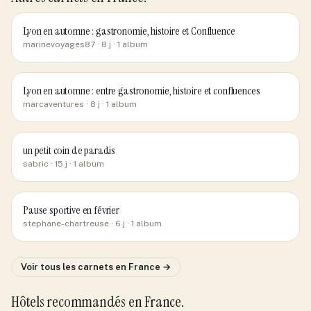
Lyon en automne : gastronomie, histoire et Confluence
marinevoyages87
· 8 j
· 1 album
Lyon en automne : entre gastronomie, histoire et confluences
marcaventures
· 8 j
· 1 album
un petit coin de paradis
sabric
· 15 j
· 1 album
Pause sportive en février
stephane-chartreuse
· 6 j
· 1 album
Voir tous les carnets
en France
→
Hôtels recommandés
en France
.