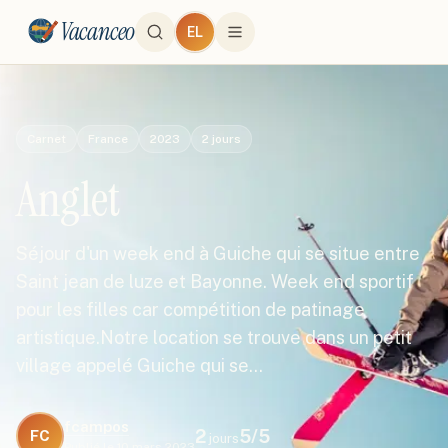
Vacanceo
EL
Carnet
France
2023
2
jours
Anglet
Séjour d'un week end à Guiche qui se situe entre
Saint jean de luze et Bayonne. Week end sportif
pour les filles car compétition de patinage
artistique.Notre location se trouve dans un petit
village appelé Guiche qui se…
fcampos
2
5
/5
FC
jours
Publié le
10 mars 2023