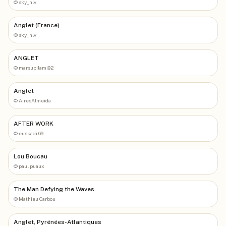
©
sky_hlv
Anglet (France)
©
sky_hlv
ANGLET
©
marsupilami92
Anglet
©
AiresAlmeida
AFTER WORK
©
euskadi 69
Lou Boucau
©
paul puaux
The Man Defying the Waves
©
Mathieu Carbou
Anglet, Pyrénées-Atlantiques