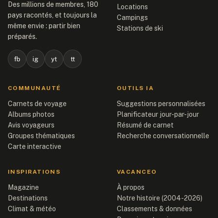
Des millions de membres, 180
Locations
pays racontés, et toujours la
Campings
même envie : partir bien
Stations de ski
préparés.
fb
ig
yt
tt
COMMUNAUTÉ
OUTILS IA
Carnets de voyage
Suggestions personnalisées
Albums photos
Planificateur jour-par-jour
Avis voyageurs
Résumé de carnet
Groupes thématiques
Recherche conversationnelle
Carte interactive
INSPIRATIONS
VACANCEO
Magazine
À propos
Destinations
Notre histoire (2004-2026)
Climat & météo
Classements & données