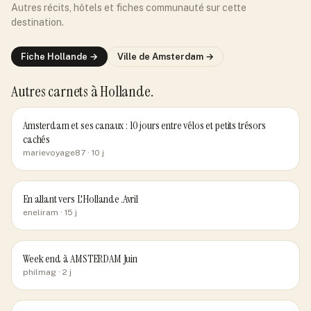
Autres récits, hôtels et fiches communauté sur cette
destination.
Fiche
Hollande
→
Ville de
Amsterdam
→
Autres carnets
à Hollande
.
Amsterdam et ses canaux : 10 jours entre vélos et petits trésors
cachés
marievoyage87
· 10 j
En allant vers L'Hollande .Avril
eneliram
· 15 j
Week end à AMSTERDAM Juin
philmag
· 2 j