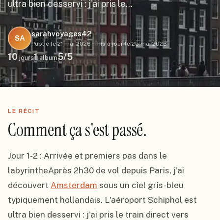
ultra bien desservi : j'ai pris le…
sarahvoyages42
SA
Publié le
21 mai 2026
·
mis à jour le
25 mai 2026
10
1
5
/5
jours
album
LE RÉCIT
Comment ça s'est passé.
Jour 1-2 : Arrivée et premiers pas dans le 
labyrintheAprès 2h30 de vol depuis Paris, j'ai 
découvert 
Amsterdam
 sous un ciel gris-bleu 
typiquement hollandais. L'aéroport Schiphol est 
ultra bien desservi : j'ai pris le train direct vers 