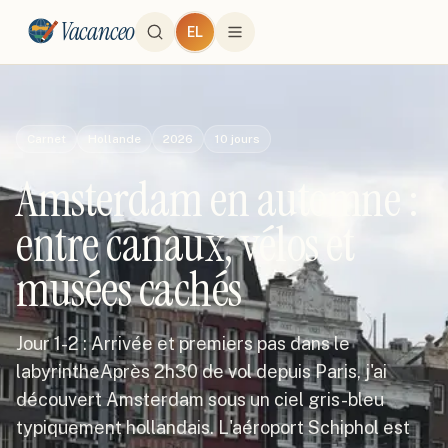
Vacanceo
EL
Carnet
Hollande
2026
10
jours
Amsterdam en automne :
entre canaux, vélos et
musées cachés
Jour 1-2 : Arrivée et premiers pas dans le
labyrintheAprès 2h30 de vol depuis Paris, j'ai
découvert Amsterdam sous un ciel gris-bleu
typiquement hollandais. L'aéroport Schiphol est