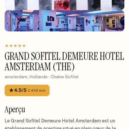
★
★
★
★
★
GRAND SOFITEL DEMEURE HOTEL
AMSTERDAM (THE)
amsterdam, Hollande
· Chaîne
Sofitel
★
4.5
/5
·
2 459
avis
Aperçu
Le Grand Sofitel Demeure Hotel Amsterdam est un
établissement de prestige situé en plein cœur de la