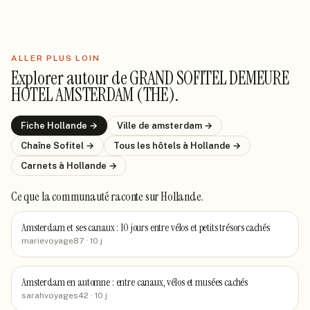
ALLER PLUS LOIN
Explorer autour de
GRAND SOFITEL DEMEURE
HOTEL AMSTERDAM (THE)
.
Fiche
Hollande
→
Ville de
amsterdam
→
Chaîne
Sofitel
→
Tous les hôtels
à Hollande
→
Carnets
à Hollande
→
Ce que la communauté raconte
sur Hollande
.
Amsterdam et ses canaux : 10 jours entre vélos et petits trésors cachés
marievoyage87
· 10 j
Amsterdam en automne : entre canaux, vélos et musées cachés
sarahvoyages42
· 10 j