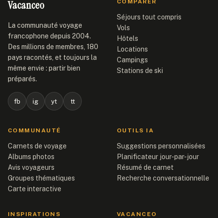
Vacanceo
COMPARER
Séjours tout compris
La communauté voyage
Vols
francophone depuis 2004.
Hôtels
Des millions de membres, 180
Locations
pays racontés, et toujours la
Campings
même envie : partir bien
Stations de ski
préparés.
fb
ig
yt
tt
COMMUNAUTÉ
OUTILS IA
Carnets de voyage
Suggestions personnalisées
Albums photos
Planificateur jour-par-jour
Avis voyageurs
Résumé de carnet
Groupes thématiques
Recherche conversationnelle
Carte interactive
INSPIRATIONS
VACANCEO