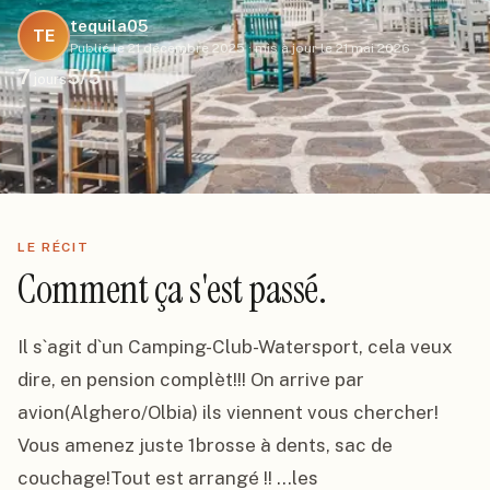
tequila05
TE
Publié le
21 décembre 2025
·
mis à jour le
21 mai 2026
7
5
/5
jours
LE RÉCIT
Comment ça s'est passé.
Il s`agit d`un Camping-Club-Watersport, cela veux 
dire, en pension complèt!!! On arrive par 
avion(Alghero/Olbia) ils viennent vous chercher! 
Vous amenez juste 1brosse à dents, sac de 
couchage!Tout est arrangé !! ...les 