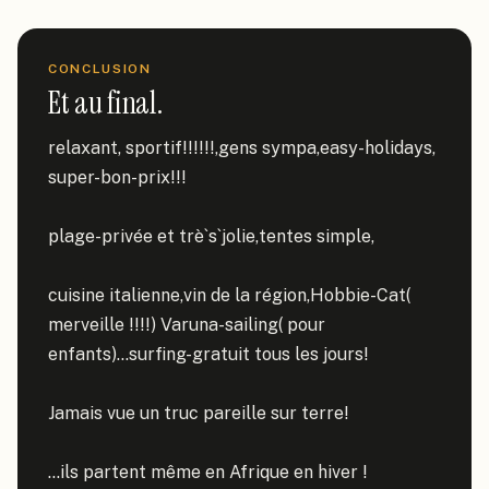
CONCLUSION
Et au final.
relaxant, sportif!!!!!!,gens sympa,easy-holidays, 
super-bon-prix!!!

plage-privée et trè`s`jolie,tentes simple,

cuisine italienne,vin de la région,Hobbie-Cat( 
merveille !!!!) Varuna-sailing( pour 
enfants)...surfing-gratuit tous les jours!

Jamais vue un truc pareille sur terre!

...ils partent même en Afrique en hiver !