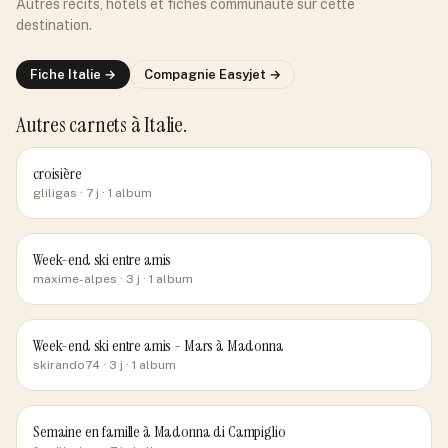
Autres récits, hôtels et fiches communauté sur cette
destination.
Fiche
Italie
→
Compagnie
Easyjet
→
Autres carnets
à Italie
.
croisière
gliligas
· 7 j
· 1 album
Week-end ski entre amis
maxime-alpes
· 3 j
· 1 album
Week-end ski entre amis - Mars à Madonna
skirando74
· 3 j
· 1 album
Semaine en famille à Madonna di Campiglio