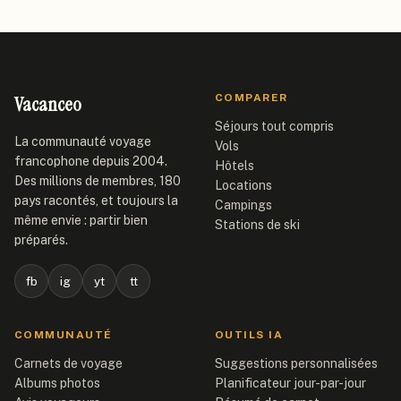
Vacanceo
COMPARER
Séjours tout compris
La communauté voyage
Vols
francophone depuis 2004.
Hôtels
Des millions de membres, 180
Locations
pays racontés, et toujours la
Campings
même envie : partir bien
Stations de ski
préparés.
fb
ig
yt
tt
COMMUNAUTÉ
OUTILS IA
Carnets de voyage
Suggestions personnalisées
Albums photos
Planificateur jour-par-jour