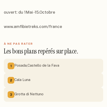
ouvert: du 1Mai -15.Octobre

www.amfibietreks.com/france
À NE PAS RATER
Les bons plans repérés sur place.
Posada,Castello de la Fava
1
Cala Luna
2
Grotta di Nettuno
3