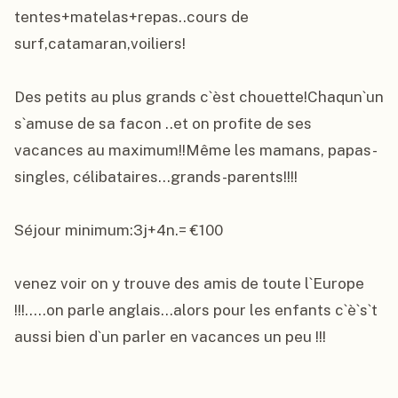
tentes+matelas+repas..cours de 
surf,catamaran,voiliers!

Des petits au plus grands c`èst chouette!Chaqun`un 
s`amuse de sa facon ..et on profite de ses 
vacances au maximum!!Même les mamans, papas-
singles, célibataires...grands-parents!!!!

Séjour minimum:3j+4n.= €100

venez voir on y trouve des amis de toute l`Europe 
!!!.....on parle anglais...alors pour les enfants c`è`s`t 
aussi bien d`un parler en vacances un peu !!!
