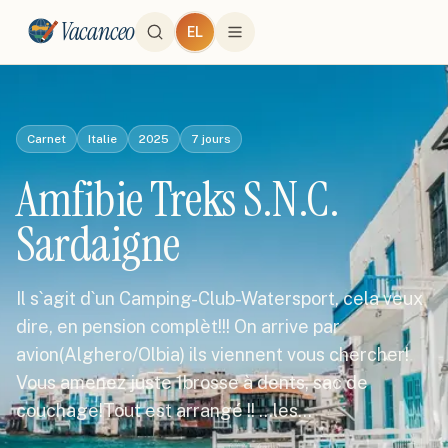
Vacanceo
EL
Carnet
Italie
2025
7
jours
Amfibie Treks S.N.C.
Sardaigne
Il s`agit d`un Camping-Club-Watersport, cela veux
dire, en pension complèt!!! On arrive par
avion(Alghero/Olbia) ils viennent vous chercher!
Vous amenez juste 1brosse à dents, sac de
couchage!Tout est arrangé !! ...les…