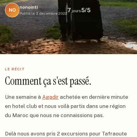
nonointi
7
5
/5
NO
jours
Publié le
3 décembre 2022
LE RÉCIT
Comment ça s'est passé.
Une semaine à 
Agadir
 achetée en dernière minute 
en hotel club et nous voilà partis dans une région 
du Maroc que nous ne connaissions pas.

Delà nous avons pris 2 excursions pour Tafraoute 