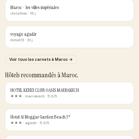
Maroc - les villes impériales
christtian
· 15 j
voyage agadir
mmel13
· 31 j
Voir tous les carnets
à Maroc
→
Hôtels recommandés
à Maroc
.
HOTEL KENZI CLUB OASIS MARRAKECH
★★★ ·
marrakech
· 5.0/5
Hotel Al Moggar Garden Beach 3*
★★★ ·
agadir
· 5.0/5