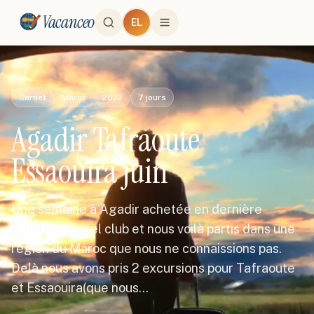
Vacanceo
EL
Carnet
Maroc
2022
7
jours
Agadir Tafraoute
Essaouira juin
Une semaine à Agadir achetée en dernière
minute en hotel club et nous voilà partis dans une
région du Maroc que nous ne connaissions pas.
Delà nous avons pris 2 excursions pour Tafraoute
et Essaouira(que nous…