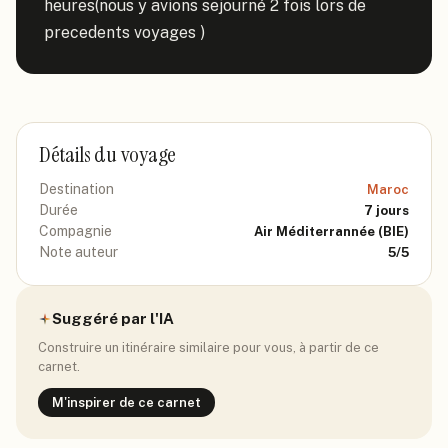
heures(nous y avions sejourné 2 fois lors de 
precedents voyages )
Détails du voyage
Destination
Maroc
Durée
7
jours
Compagnie
Air Méditerrannée
(BIE)
Note auteur
5
/5
Suggéré par l'IA
Construire un itinéraire similaire pour vous, à partir de ce
carnet.
M'inspirer de ce carnet