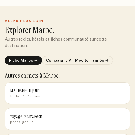
ALLER PLUS LOIN
Explorer
Maroc
.
Autres récits, hôtels et fiches communauté sur cette
destination.
Fiche
Maroc
→
Compagnie
Air Méditerrannée
→
Autres carnets
à Maroc
.
MARRAKECH JUIN
fanfy
· 7 j
· 1 album
Voyage Marrakech
pachalger
· 7 j