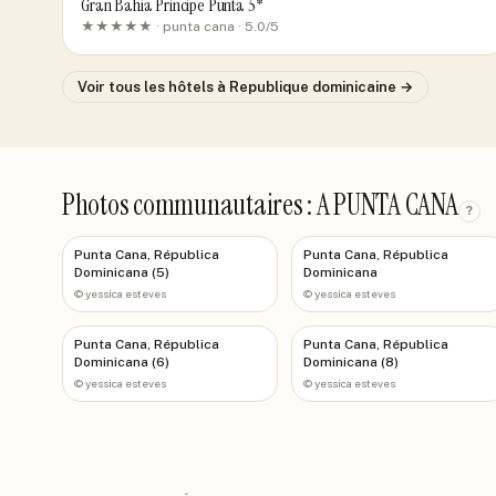
Gran Bahia Principe Punta 5*
★★★★★ ·
punta cana
· 5.0/5
Voir tous les hôtels
à Republique dominicaine
→
Photos communautaires : A PUNTA CANA
?
Punta Cana, Républica
Punta Cana, Républica
Dominicana (5)
Dominicana
©
yessica esteves
©
yessica esteves
Punta Cana, Républica
Punta Cana, Républica
Dominicana (6)
Dominicana (8)
©
yessica esteves
©
yessica esteves