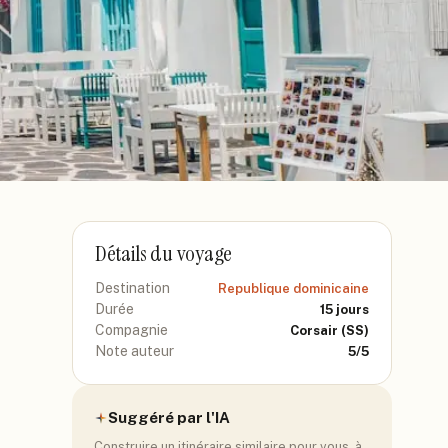
Détails du voyage
Destination
Republique dominicaine
Durée
15
jours
Compagnie
Corsair
(SS)
Note auteur
5
/5
Suggéré par l'IA
Construire un itinéraire similaire pour vous, à