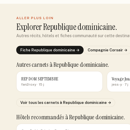
ALLER PLUS LOIN
Explorer
Republique dominicaine
.
Autres récits, hôtels et fiches communauté sur cette destina
Fiche
Republique dominicaine
→
Compagnie
Corsair
→
Autres carnets
à Republique dominicaine
.
REP DOM SEPTEMBRE
Voyage Jua
fan2roxy
· 15 j
jess-y
· 7 j
Voir tous les carnets
à Republique dominicaine
→
Hôtels recommandés
à Republique dominicaine
.