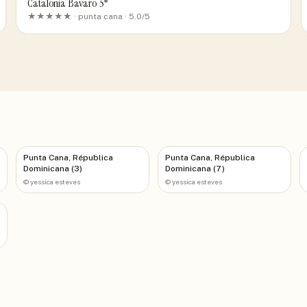
Catalonia Bavaro 5*
★★★★★ ·
punta cana
· 5.0/5
Punta Cana, Républica
Punta Cana, Républica
Dominicana (3)
Dominicana (7)
©
yessica esteves
©
yessica esteves