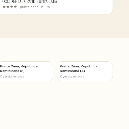
OCCIDENTAL GRAND PUNTA CANA
★★★★ ·
punta cana
· 5.0/5
Punta Cana, Républica
Punta Cana, Républica
Dominicana (2)
Dominicana (4)
©
yessica esteves
©
yessica esteves