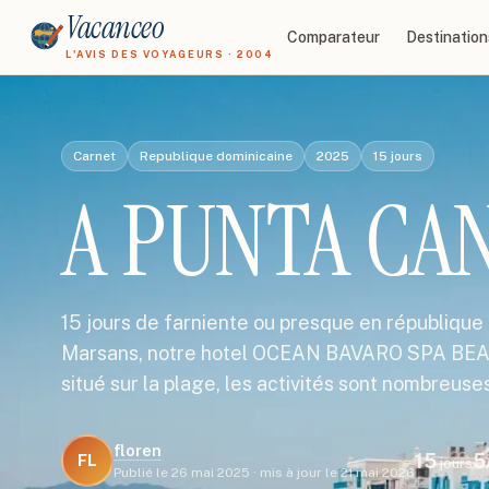
Vacanceo
Comparateur
Destination
L'AVIS DES VOYAGEURS · 2004
Carnet
Republique dominicaine
2025
15
jours
A PUNTA CA
15 jours de farniente ou presque en républiq
Marsans, notre hotel OCEAN BAVARO SPA BEAC
situé sur la plage, les activités sont nombreuses
floren
15
5
FL
jours
Publié le
26 mai 2025
·
mis à jour le
21 mai 2026