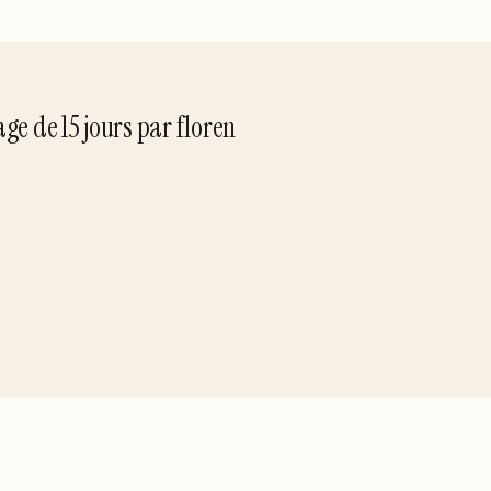
yage de
15
jour
s
par
floren