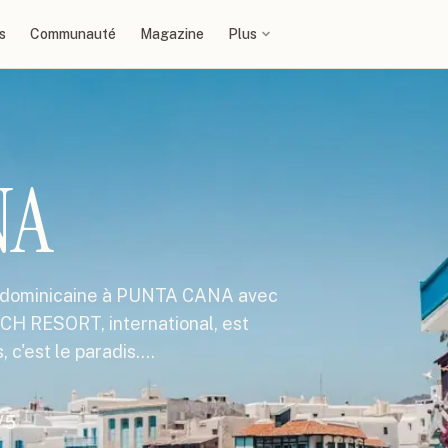
s
Communauté
Magazine
Plus
NA
ue dominicaine à PUNTA CANA avec
H RESORT, international, est
, c'est le paradis.…
/5