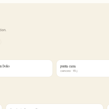
tion.
n Dolio
punta cana
canceo
· 15 j