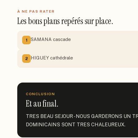
À NE PAS RATER
Les bons plans repérés sur place.
SAMANA cascade
1
HIGUEY cathédrale
2
CONCLUSION
Et au final.
TRES BEAU SEJOUR - NOUS GARDERONS UN TR
DOMINICAINS SONT TRES CHALEUREUX.