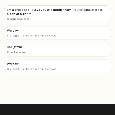
I'm a great dad...I love you unconditionnaly ...but please start to
sleep at night !!!
©
mariej55quebec
Warsaw
©
jafsegal (Thanks for the 6 million views)
IMG_2736
©
benkamorvan
Warsaw
©
jafsegal (Thanks for the 6 million views)