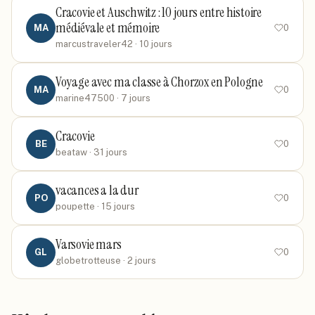
Cracovie et Auschwitz : 10 jours entre histoire
médiévale et mémoire
MA
0
marcustraveler42
· 10 jours
Voyage avec ma classe à Chorzox en Pologne
MA
0
marine47500
· 7 jours
Cracovie
BE
0
beataw
· 31 jours
vacances a la dur
PO
0
poupette
· 15 jours
Varsovie mars
GL
0
globetrotteuse
· 2 jours