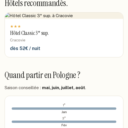
Hôtels recommandés.
★
★
★
Hôtel Classic 3* sup.
Cracovie
dès
52
€ / nuit
Quand partir
en Pologne
?
Saison conseillée :
mai, juin, juillet, août
.
1
°
Jan
3
°
Fév