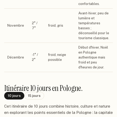
confortables.
Avant-hiver, peu de
lumière et
2
° /
températures
Novembre
froid, gris
7
°
basses ;
déconseillé pour le
tourisme classique.
Début d'hiver, Noël
en Pologne
-1
° /
froid, neige
Décembre
authentique mais
2
°
possible
froid et peu
d'heures de jour.
Itinéraire
10 jours
en Pologne
.
10
jours
15
jours
Cet itinéraire de 10 jours combine histoire, culture et nature
en explorant les points essentiels de la Pologne : la capitale