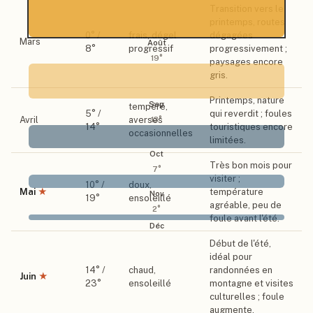
Transition vers le
printemps, routes
0
° /
frais, dégel
dégagées
Mars
Août
8
°
progressif
progressivement ;
19
°
paysages encore
gris.
Printemps, nature
Sep
tempéré,
5
° /
qui reverdit ; foules
Avril
averses
13
°
14
°
touristiques encore
occasionnelles
limitées.
Oct
Très bon mois pour
7
°
visiter ;
10
° /
doux,
Mai
★
température
Nov
19
°
ensoleillé
agréable, peu de
2
°
foule avant l'été.
Déc
Début de l'été,
idéal pour
14
° /
chaud,
randonnées en
Juin
★
23
°
ensoleillé
montagne et visites
culturelles ; foule
augmente.