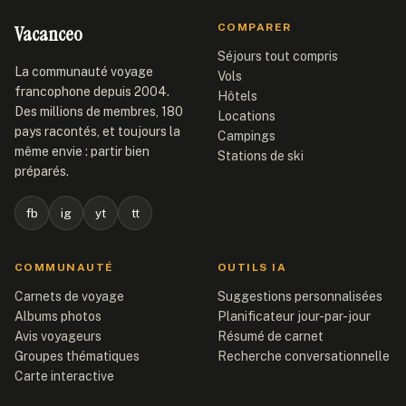
Vacanceo
COMPARER
Séjours tout compris
La communauté voyage
Vols
francophone depuis 2004.
Hôtels
Des millions de membres, 180
Locations
pays racontés, et toujours la
Campings
même envie : partir bien
Stations de ski
préparés.
fb
ig
yt
tt
COMMUNAUTÉ
OUTILS IA
Carnets de voyage
Suggestions personnalisées
Albums photos
Planificateur jour-par-jour
Avis voyageurs
Résumé de carnet
Groupes thématiques
Recherche conversationnelle
Carte interactive