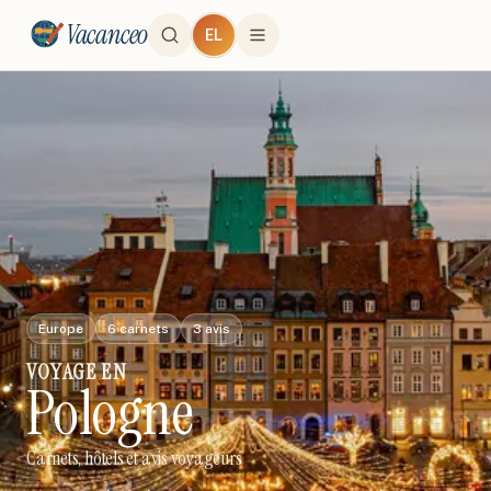
Vacanceo
EL
Europe
6
carnets
3
avis
VOYAGE
EN
Pologne
Carnets, hôtels et avis voyageurs