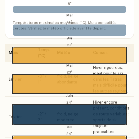
8
°
Mar
14
°
Températures maximales moyennes (°C). Mois conseillés
cerclés. Vérifiez la météo officielle avant le départ.
Avr
19
°
Temp.
Mois
Météo
Conseil
(°C)
Mai
Hiver rigoureux,
23
°
idéal pour le ski
-3
° /
froid, neige
Janvier
dans les Tatras
1
°
abondante
mais difficile pour
les autres régions.
Juin
Hiver encore
24
°
présent, conditions
-2
° /
froid, neige
de route variables ;
Février
3
°
modérée
sports de ski
toujours
Juil
praticables.
24
°