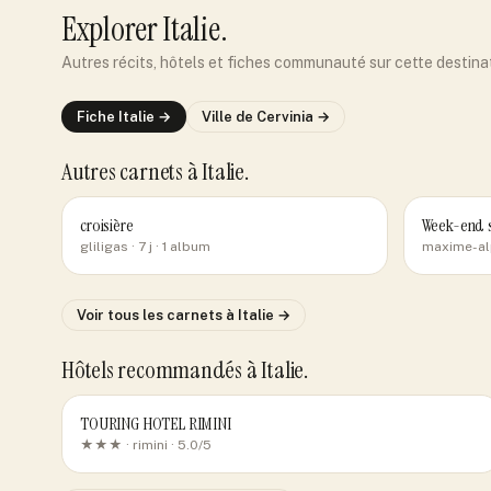
Explorer
Italie
.
Autres récits, hôtels et fiches communauté sur cette destina
Fiche
Italie
→
Ville de
Cervinia
→
Autres carnets
à Italie
.
croisière
Week-end s
gliligas
· 7 j
· 1 album
maxime-al
Voir tous les carnets
à Italie
→
Hôtels recommandés
à Italie
.
TOURING HOTEL RIMINI
★★★ ·
rimini
· 5.0/5