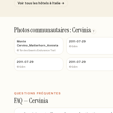
Voir tous les hôtels
à Italie
→
Photos communautaires : Cervinia
?
Monte
2011-07-29
Cervino_Matterhorn_Annieta
©
Giåm
©
Tor des Geants Endurance Trail
2011-07-29
2011-07-29
©
Giåm
©
Giåm
QUESTIONS FRÉQUENTES
FAQ —
Cervinia