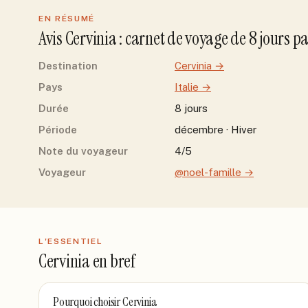
EN RÉSUMÉ
Avis
Cervinia
: carnet de voyage de
8
jour
s
p
Destination
Cervinia
→
Pays
Italie
→
Durée
8 jours
Période
décembre · Hiver
Note du voyageur
4/5
Voyageur
@noel-famille
→
L'ESSENTIEL
Cervinia
en bref
Pourquoi choisir
Cervinia