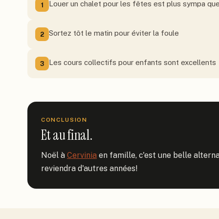
Louer un chalet pour les fêtes est plus sympa que 
1
Sortez tôt le matin pour éviter la foule
2
Les cours collectifs pour enfants sont excellents
3
CONCLUSION
Et au final.
Noël à 
Cervinia
 en famille, c'est une belle alter
reviendra d'autres années!