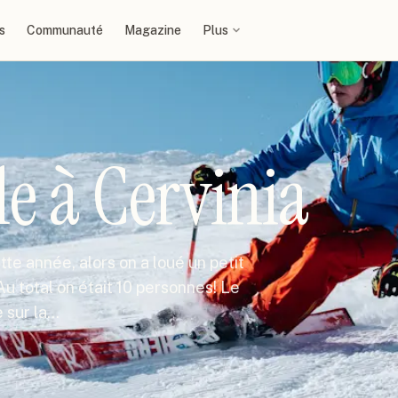
s
Communauté
Magazine
Plus
le à Cervinia
e année, alors on a loué un petit
Au total on était 10 personnes! Le
e sur la…