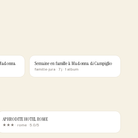
à Madonna
Semaine en famille à Madonna di Campiglio
famille-jura
· 7 j
· 1 album
APHRODITE HOTEL ROME
★★★ ·
rome
· 5.0/5