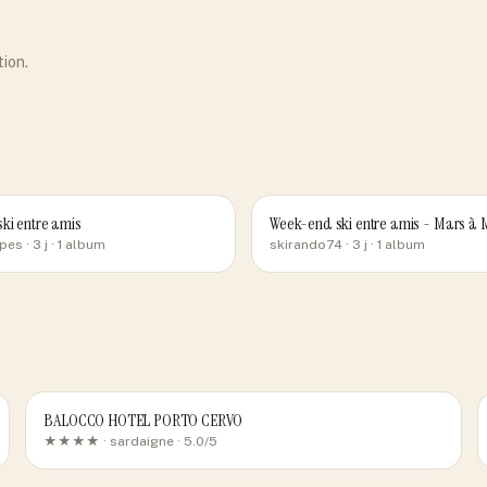
tion.
ki entre amis
Week-end ski entre amis - Mars 
pes
· 3 j
· 1 album
skirando74
· 3 j
· 1 album
BALOCCO HOTEL PORTO CERVO
★★★★ ·
sardaigne
· 5.0/5