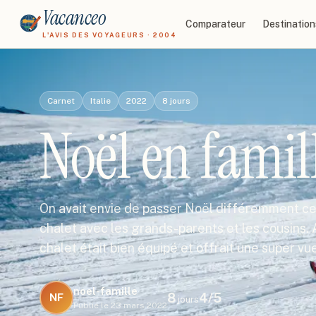
Vacanceo
Comparateur
Destination
L'AVIS DES VOYAGEURS · 2004
Carnet
Italie
2022
8
jours
Noël en famil
On avait envie de passer Noël différemment cett
chalet avec les grands-parents et les cousins. 
chalet était bien équipé et offrait une super vu
noel-famille
8
4
/5
NF
jours
Publié le
23 mars 2022