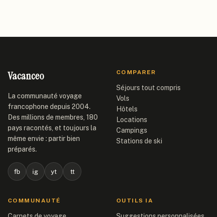
Vacanceo
COMPARER
Séjours tout compris
La communauté voyage
Vols
francophone depuis 2004.
Hôtels
Des millions de membres, 180
Locations
pays racontés, et toujours la
Campings
même envie : partir bien
Stations de ski
préparés.
fb
ig
yt
tt
COMMUNAUTÉ
OUTILS IA
Carnets de voyage
Suggestions personnalisées