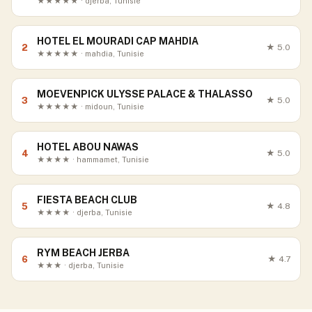
★★★★★ · djerba, Tunisie
HOTEL EL MOURADI CAP MAHDIA
2
★
5.0
★★★★★ · mahdia, Tunisie
MOEVENPICK ULYSSE PALACE & THALASSO
3
★
5.0
★★★★★ · midoun, Tunisie
HOTEL ABOU NAWAS
4
★
5.0
★★★★ · hammamet, Tunisie
FIESTA BEACH CLUB
5
★
4.8
★★★★ · djerba, Tunisie
RYM BEACH JERBA
6
★
4.7
★★★ · djerba, Tunisie