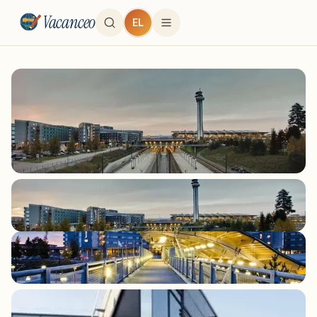
Vacanceo
EL