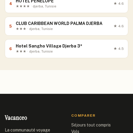
HOTEL PENELOPE
4
★
4.6
★★★★ · djerba, Tunisie
CLUB CARIBBEAN WORLD PALMA DJERBA
5
★
4.6
★★★ · djerba, Tunisie
Hotel Sangho Village Djerba 3*
6
★
4.5
★★★ · djerba, Tunisie
Vacanceo
COMPARER
Séjours tout compris
La communauté voyage
Vols