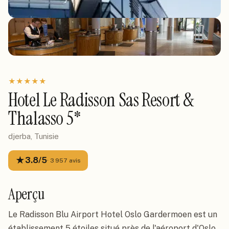
★
★
★
★
★
Hotel Le Radisson Sas Resort &
Thalasso 5*
djerba, Tunisie
★
3.8
/5
·
3 957
avis
Aperçu
Le Radisson Blu Airport Hotel Oslo Gardermoen est un
établissement 5 étoiles situé près de l'aéroport d'Oslo,