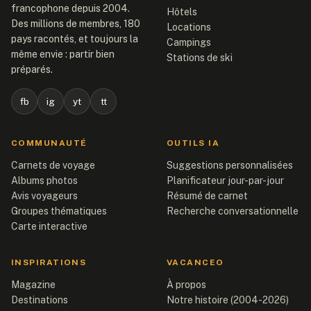
francophone depuis 2004.
Hôtels
Des millions de membres, 180
Locations
pays racontés, et toujours la
Campings
même envie : partir bien
Stations de ski
préparés.
fb
ig
yt
tt
COMMUNAUTÉ
OUTILS IA
Carnets de voyage
Suggestions personnalisées
Albums photos
Planificateur jour-par-jour
Avis voyageurs
Résumé de carnet
Groupes thématiques
Recherche conversationnelle
Carte interactive
INSPIRATIONS
VACANCEO
Magazine
À propos
Destinations
Notre histoire (2004-2026)