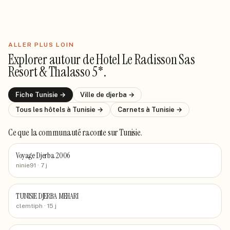
ALLER PLUS LOIN
Explorer autour de
Hotel Le Radisson Sas
Resort & Thalasso 5*
.
Fiche
Tunisie
→
Ville de
djerba
→
Tous les hôtels
à Tunisie
→
Carnets
à Tunisie
→
Ce que la communauté raconte
sur Tunisie
.
Voyage Djerba 2006
ninie91
· 7 j
TUNISIE DJERBA MEHARI
clemtiph
· 15 j