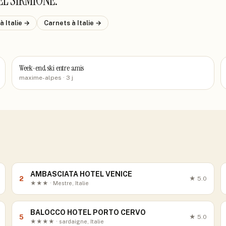
EL SIRMIONE
.
à Italie
→
Carnets
à Italie
→
Week-end ski entre amis
maxime-alpes
· 3 j
AMBASCIATA HOTEL VENICE
2
★
5.0
★★★ · Mestre, Italie
BALOCCO HOTEL PORTO CERVO
5
★
5.0
★★★★ · sardaigne, Italie