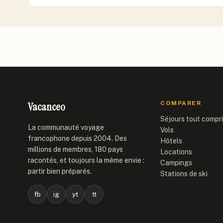
Vacanceo
COMPARER
Séjours tout compr
La communauté voyage
Vols
francophone depuis 2004. Des
Hôtels
millions de membres, 180 pays
Locations
racontés, et toujours la même envie :
Campings
partir bien préparés.
Stations de ski
fb
ig
yt
tt