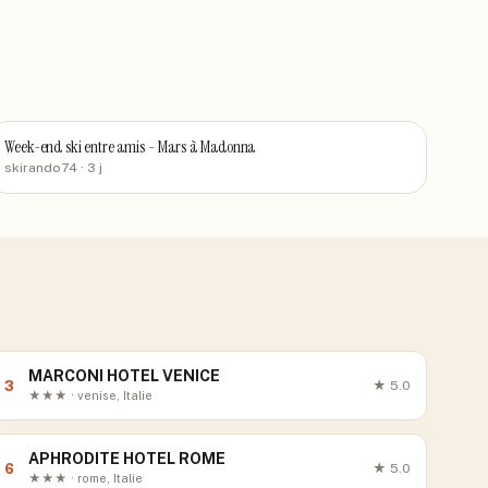
Week-end ski entre amis - Mars à Madonna
skirando74
· 3 j
MARCONI HOTEL VENICE
3
★
5.0
★★★ · venise, Italie
APHRODITE HOTEL ROME
6
★
5.0
★★★ · rome, Italie