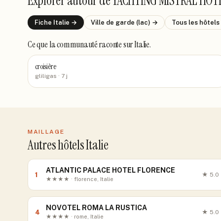
Explorer autour de
YACHTING MISTRAL HOT
Fiche
Italie
→
Ville de
garde (lac)
→
Tous les hôtels
Ce que la communauté raconte
sur Italie
.
croisière
gliligas
· 7 j
MAILLAGE
Autres hôtels Italie
ATLANTIC PALACE HOTEL FLORENCE
1
★
5.0
★★★★ · florence, Italie
NOVOTEL ROMA LA RUSTICA
4
★
5.0
★★★★ · rome, Italie