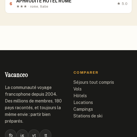
APHRODITE HOTEL ROME
6
★
5.0
★★★ · rome, Italie
Vacanceo
COMPARER
Séjours tout compris
La communauté voyage
Vols
francophone depuis 2004.
Hôtels
Des millions de membres, 180
Locations
pays racontés, et toujours la
Campings
même envie : partir bien
Stations de ski
préparés.
fb
ig
yt
tt