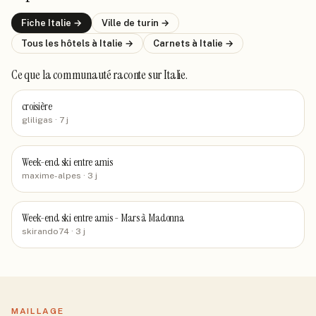
Fiche
Italie
→
Ville de
turin
→
Tous les hôtels
à Italie
→
Carnets
à Italie
→
Ce que la communauté raconte
sur Italie
.
croisière
gliligas
· 7 j
Week-end ski entre amis
maxime-alpes
· 3 j
Week-end ski entre amis - Mars à Madonna
skirando74
· 3 j
MAILLAGE