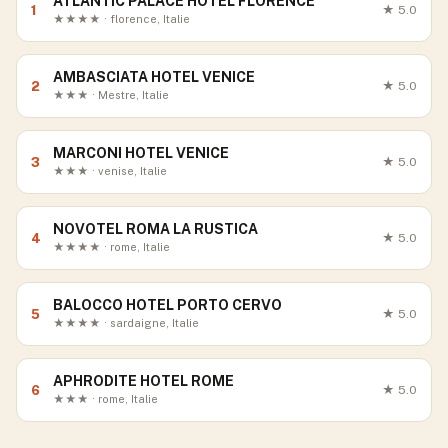
ATLANTIC PALACE HOTEL FLORENCE
1
★
5.0
★★★★ · florence, Italie
AMBASCIATA HOTEL VENICE
2
★
5.0
★★★ · Mestre, Italie
MARCONI HOTEL VENICE
3
★
5.0
★★★ · venise, Italie
NOVOTEL ROMA LA RUSTICA
4
★
5.0
★★★★ · rome, Italie
BALOCCO HOTEL PORTO CERVO
5
★
5.0
★★★★ · sardaigne, Italie
APHRODITE HOTEL ROME
6
★
5.0
★★★ · rome, Italie