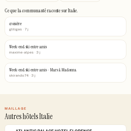
Ce que la communauté raconte
sur Italie
.
croisière
gliligas
· 7 j
Week-end ski entre amis
maxime-alpes
· 3 j
Week-end ski entre amis - Mars à Madonna
skirando74
· 3 j
MAILLAGE
Autres hôtels Italie