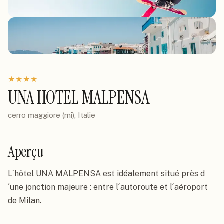
★
★
★
★
UNA HOTEL MALPENSA
cerro maggiore (mi), Italie
Aperçu
L´hôtel UNA MALPENSA est idéalement situé près d
´une jonction majeure : entre l´autoroute et l´aéroport 
de Milan.