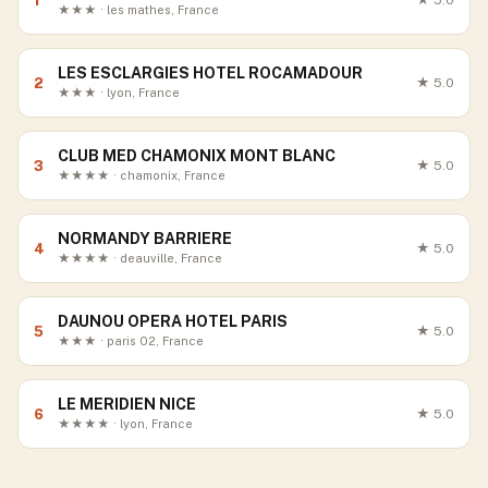
1
★
5.0
★★★ · les mathes, France
LES ESCLARGIES HOTEL ROCAMADOUR
2
★
5.0
★★★ · lyon, France
CLUB MED CHAMONIX MONT BLANC
3
★
5.0
★★★★ · chamonix, France
NORMANDY BARRIERE
4
★
5.0
★★★★ · deauville, France
DAUNOU OPERA HOTEL PARIS
5
★
5.0
★★★ · paris 02, France
LE MERIDIEN NICE
6
★
5.0
★★★★ · lyon, France