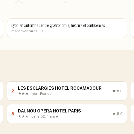
Lyon en automne : entre gastronomie, histoire et confluences
marcaventures
· 8 j
LES ESCLARGIES HOTEL ROCAMADOUR
2
★
5.0
★★★ · lyon, France
DAUNOU OPERA HOTEL PARIS
5
★
5.0
★★★ · paris 02, France