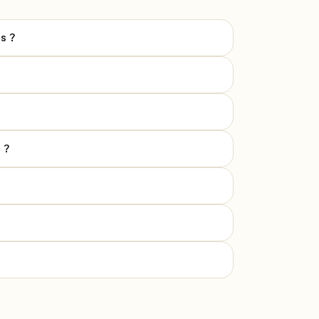
s ?
 ?