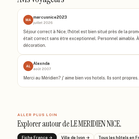
marcusnice2023
MA
juillet 2026
Séjour correct à Nice, l'hôtel est bien situé près de la p
était correct sans être exceptionnel. Personnel aimable. À 
décoration.
Alexnda
AL
août 2007
Merci au Méridien? j' aime bien vos hotels. Ils sont propres
ALLER PLUS LOIN
Explorer autour de
LE MERIDIEN NICE
.
Fiche
France
→
Ville de
lyon
→
Tous les hôtels
en F