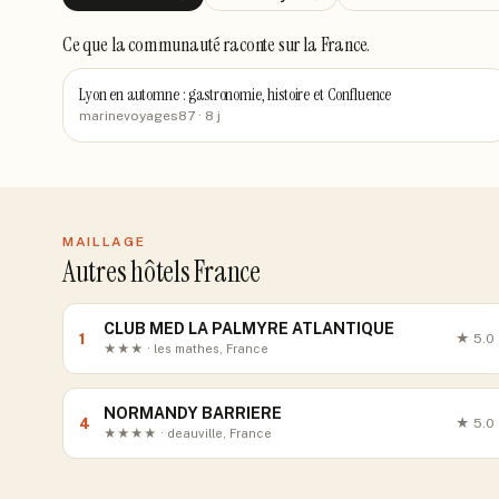
Ce que la communauté raconte
sur la France
.
Lyon en automne : gastronomie, histoire et Confluence
marinevoyages87
· 8 j
MAILLAGE
Autres hôtels France
CLUB MED LA PALMYRE ATLANTIQUE
1
★
5.0
★★★ · les mathes, France
NORMANDY BARRIERE
4
★
5.0
★★★★ · deauville, France