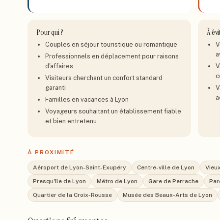
Pour qui ?
À évi
Couples en séjour touristique ou romantique
V
a
Professionnels en déplacement pour raisons
d'affaires
V
c
Visiteurs cherchant un confort standard
garanti
V
a
Familles en vacances à Lyon
Voyageurs souhaitant un établissement fiable
et bien entretenu
À PROXIMITÉ
Aéroport de Lyon-Saint-Exupéry
Centre-ville de Lyon
Vieu
Presqu'île de Lyon
Métro de Lyon
Gare de Perrache
Par
Quartier de la Croix-Rousse
Musée des Beaux-Arts de Lyon