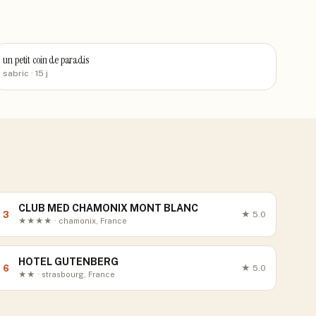
un petit coin de paradis
sabric
· 15 j
CLUB MED CHAMONIX MONT BLANC
3
★
5.0
★★★★ · chamonix, France
HOTEL GUTENBERG
6
★
5.0
★★ · strasbourg, France