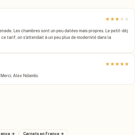
★
★
★
★
★
romenade. Les chambres sont un peu datées mais propres. Le petit-déj
ce tarif, on s'attendait à un peu plus de modernité dans la
★
★
★
★
★
. Merci, Alex Ndambi.
rance
→
Carnets
en France
→