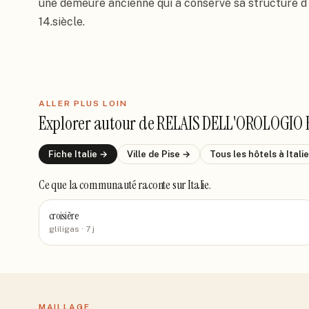
une demeure ancienne qui a conservé sa structure d´
14.siècle.
ALLER PLUS LOIN
Explorer autour de
RELAIS DELL'OROLOGIO 
Fiche
Italie
→
Ville de
Pise
→
Tous les hôtels
à Italie
Ce que la communauté raconte
sur Italie
.
croisière
gliligas
· 7 j
MAILLAGE