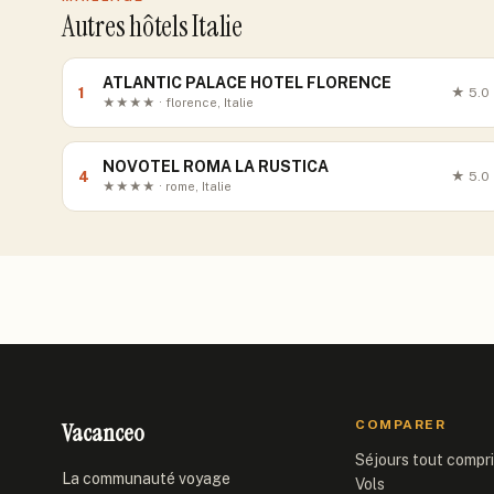
Autres hôtels Italie
ATLANTIC PALACE HOTEL FLORENCE
1
★
5.0
★★★★ · florence, Italie
NOVOTEL ROMA LA RUSTICA
4
★
5.0
★★★★ · rome, Italie
Vacanceo
COMPARER
Séjours tout compr
La communauté voyage
Vols