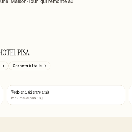
une ´Maison-Tour´ qui remonte au 
HOTEL PISA
.
→
Carnets
à Italie
→
Week-end ski entre amis
maxime-alpes
· 3 j