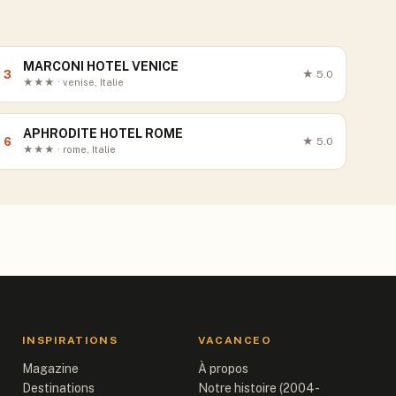
MARCONI HOTEL VENICE
3
★
5.0
★★★ · venise, Italie
APHRODITE HOTEL ROME
6
★
5.0
★★★ · rome, Italie
INSPIRATIONS
VACANCEO
Magazine
À propos
Destinations
Notre histoire (2004-