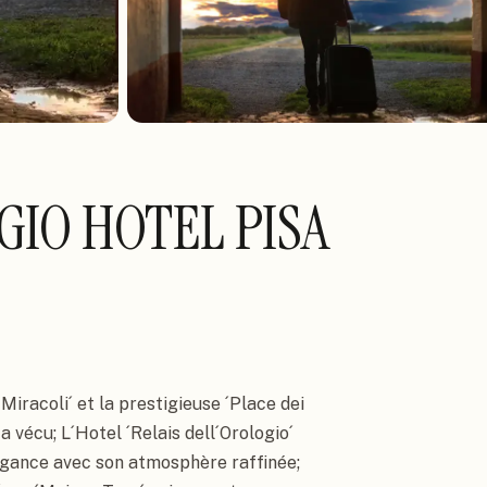
GIO HOTEL PISA
Miracoli´ et la prestigieuse ´Place dei 
 vécu; L´Hotel ´Relais dell´Orologio´ 
légance avec son atmosphère raffinée; 