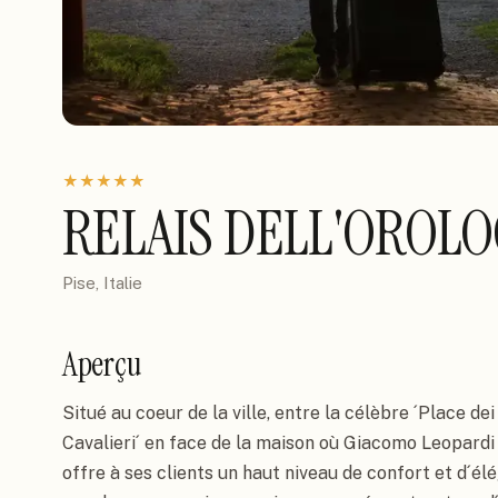
★
★
★
★
★
RELAIS DELL'OROLO
Pise, Italie
Aperçu
Situé au coeur de la ville, entre la célèbre ´Place dei 
Cavalieri´ en face de la maison où Giacomo Leopardi a
offre à ses clients un haut niveau de confort et d´é