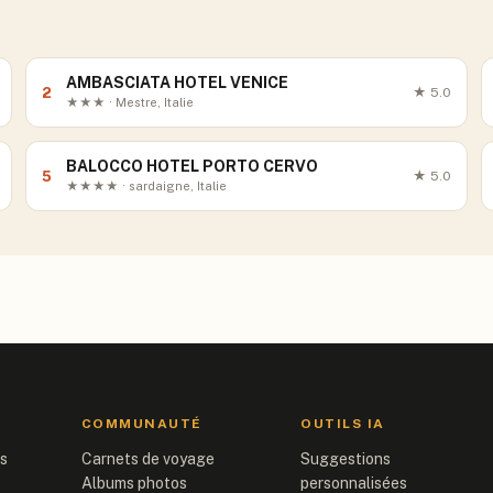
AMBASCIATA HOTEL VENICE
2
★
5.0
★★★ · Mestre, Italie
BALOCCO HOTEL PORTO CERVO
5
★
5.0
★★★★ · sardaigne, Italie
COMMUNAUTÉ
OUTILS IA
is
Carnets de voyage
Suggestions
Albums photos
personnalisées