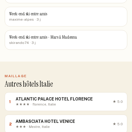
Week-end ski entre amis
maxime-alpes
· 3 j
Week-end ski entre amis - Mars à Madonna
skirando74
· 3 j
MAILLAGE
Autres hôtels Italie
ATLANTIC PALACE HOTEL FLORENCE
1
★
5.0
★★★★ · florence, Italie
AMBASCIATA HOTEL VENICE
2
★
5.0
★★★ · Mestre, Italie