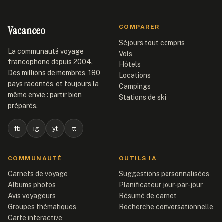
Vacanceo
COMPARER
Séjours tout compris
La communauté voyage
Vols
francophone depuis 2004.
Hôtels
Des millions de membres, 180
Locations
pays racontés, et toujours la
Campings
même envie : partir bien
Stations de ski
préparés.
fb
ig
yt
tt
COMMUNAUTÉ
OUTILS IA
Carnets de voyage
Suggestions personnalisées
Albums photos
Planificateur jour-par-jour
Avis voyageurs
Résumé de carnet
Groupes thématiques
Recherche conversationnelle
Carte interactive