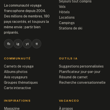
Séjours tout compris
La communauté voyage
Vols
francophone depuis 2004.
Hôtels
Des millions de membres, 180
Locations
pays racontés, et toujours la
Campings
même envie : partir bien
Stations de ski
préparés.
fb
ig
yt
tt
COMMUNAUTÉ
OUTILS IA
Carnets de voyage
Suggestions personnalisées
Albums photos
Planificateur jour-par-jour
Avis voyageurs
Résumé de carnet
Groupes thématiques
Recherche conversationnelle
Carte interactive
INSPIRATIONS
VACANCEO
Magazine
À propos