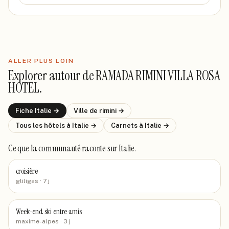
ALLER PLUS LOIN
Explorer autour de
RAMADA RIMINI VILLA ROSA
HOTEL
.
Fiche
Italie
→
Ville de
rimini
→
Tous les hôtels
à Italie
→
Carnets
à Italie
→
Ce que la communauté raconte
sur Italie
.
croisière
gliligas
· 7 j
Week-end ski entre amis
maxime-alpes
· 3 j