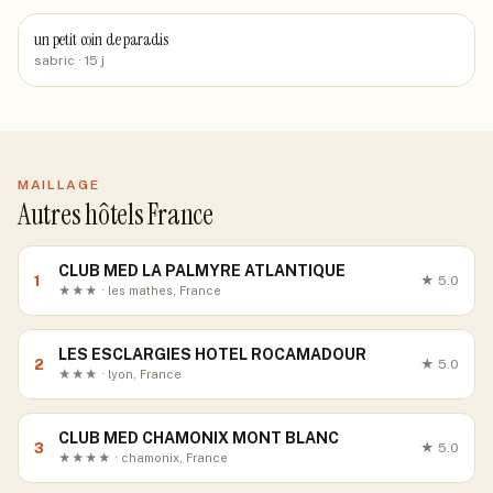
un petit coin de paradis
sabric
· 15 j
MAILLAGE
Autres hôtels France
CLUB MED LA PALMYRE ATLANTIQUE
1
★
5.0
★★★ · les mathes, France
LES ESCLARGIES HOTEL ROCAMADOUR
2
★
5.0
★★★ · lyon, France
CLUB MED CHAMONIX MONT BLANC
3
★
5.0
★★★★ · chamonix, France