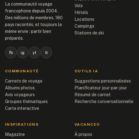
La communauté voyage
Vols
francophone depuis 2004.
Hôtels
Des millions de membres, 180
Locations
pays racontés, et toujours la
Campings
même envie : partir bien
Stations de ski
préparés.
fb
ig
yt
tt
COMMUNAUTÉ
OUTILS IA
Carnets de voyage
Suggestions personnalisées
Albums photos
Planificateur jour-par-jour
Avis voyageurs
Résumé de carnet
Groupes thématiques
Recherche conversationnelle
Carte interactive
INSPIRATIONS
VACANCEO
Magazine
À propos