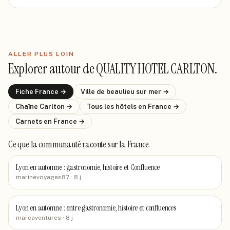
ALLER PLUS LOIN
Explorer autour de
QUALITY HOTEL CARLTON
.
Fiche
France
→
Ville de
beaulieu sur mer
→
Chaîne
Carlton
→
Tous les hôtels
en France
→
Carnets
en France
→
Ce que la communauté raconte
sur la France
.
Lyon en automne : gastronomie, histoire et Confluence
marinevoyages87
· 8 j
Lyon en automne : entre gastronomie, histoire et confluences
marcaventures
· 8 j