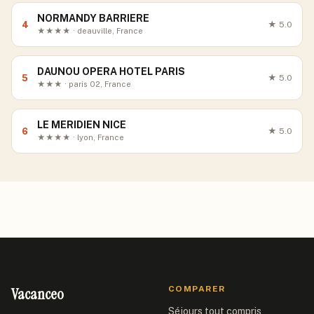
NORMANDY BARRIERE
4
★
5.0
★★★★ · deauville, France
DAUNOU OPERA HOTEL PARIS
5
★
5.0
★★★ · paris 02, France
LE MERIDIEN NICE
6
★
5.0
★★★★ · lyon, France
Vacanceo
COMPARER
Séjours tout compris