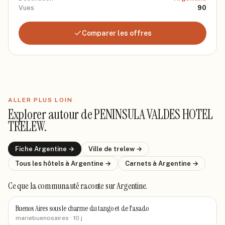
Vues
90
Comparer les offres
ALLER PLUS LOIN
Explorer autour de
PENINSULA VALDES HOTEL
TRELEW
.
Fiche
Argentine
→
Ville de
trelew
→
Tous les hôtels
à Argentine
→
Carnets
à Argentine
→
Ce que la communauté raconte
sur Argentine
.
Buenos Aires sous le charme du tango et de l'asado
mariebuenosaires
· 10 j