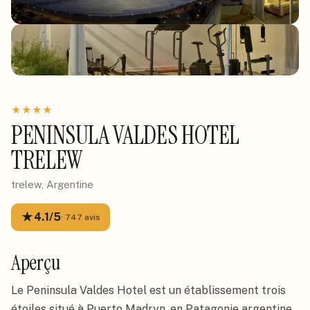
★
★
★
★
PENINSULA VALDES HOTEL
TRELEW
trelew, Argentine
★
4.1
/5
·
747
avis
Aperçu
Le Peninsula Valdes Hotel est un établissement trois
étoiles situé à Puerto Madryn, en Patagonie argentine,