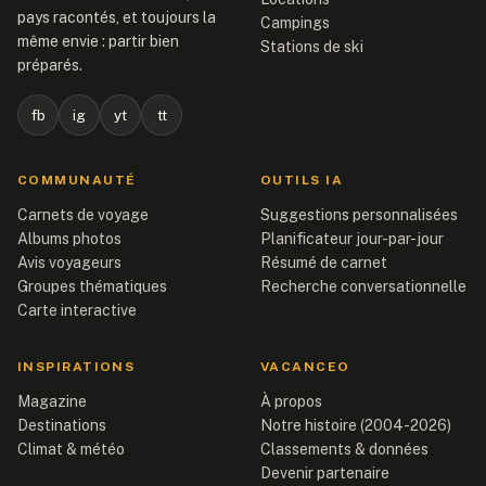
pays racontés, et toujours la
Campings
même envie : partir bien
Stations de ski
préparés.
fb
ig
yt
tt
COMMUNAUTÉ
OUTILS IA
Carnets de voyage
Suggestions personnalisées
Albums photos
Planificateur jour-par-jour
Avis voyageurs
Résumé de carnet
Groupes thématiques
Recherche conversationnelle
Carte interactive
INSPIRATIONS
VACANCEO
Magazine
À propos
Destinations
Notre histoire (2004-2026)
Climat & météo
Classements & données
Devenir partenaire