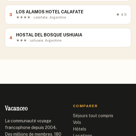
LOS ALAMOS HOTEL CALAFATE
3
★
4.5
★★★★ · calafate, Argentine
HOSTAL DEL BOSQUE USHUAIA
4
★★★ · ushuaia, Argentine
Vacanceo
COMPARER
Séjours tout compris
La communauté voyage
Vols
francophone depuis 2004.
Hôtels
Des millions de membres, 180
Locations