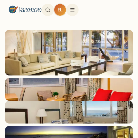
Vacanceo
EL