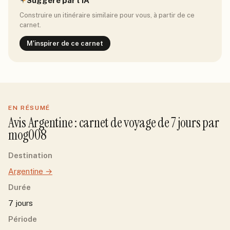
Suggéré par l'IA
Construire un itinéraire similaire pour vous, à partir de ce
carnet.
M'inspirer de ce carnet
EN RÉSUMÉ
Avis
Argentine
: carnet de voyage de
7
jour
s
par
mog008
Destination
Argentine
→
Durée
7 jours
Période