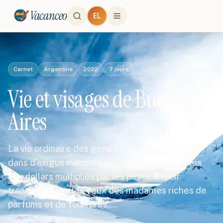
Vacanceo
EL
Carnet
Argentine
2022
7
jours
Vie et visages de Buenos
Aires
La vie ordinaire des gens de la ville, cantonnés
dans d'exigus marchés à courtiser les touristes
aux dollars multipliés par les pesos. Espoir
tranquille dans les yeux des madames riches de
parfums et de fourrures,…