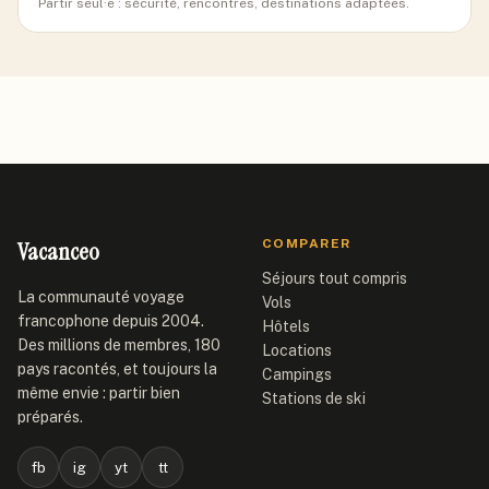
Partir seul·e : sécurité, rencontres, destinations adaptées.
Vacanceo
COMPARER
Séjours tout compris
La communauté voyage
Vols
francophone depuis 2004.
Hôtels
Des millions de membres, 180
Locations
pays racontés, et toujours la
Campings
même envie : partir bien
Stations de ski
préparés.
fb
ig
yt
tt