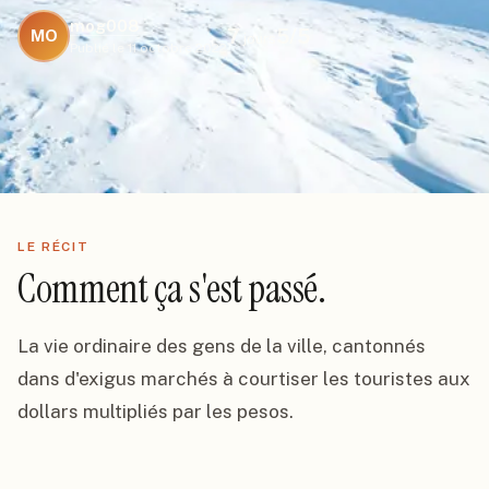
mog008
7
5
/5
MO
jours
Publié le
11 octobre 2022
LE RÉCIT
Comment ça s'est passé.
La vie ordinaire des gens de la ville, cantonnés 
dans d'exigus marchés à courtiser les touristes aux 
dollars multipliés par les pesos.
