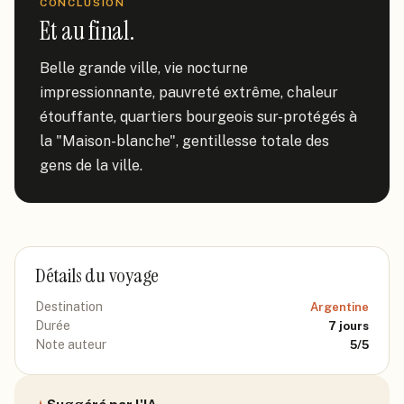
CONCLUSION
Et au final.
Belle grande ville, vie nocturne 
impressionnante, pauvreté extrême, chaleur 
étouffante, quartiers bourgeois sur-protégés à 
la "Maison-blanche", gentillesse totale des 
gens de la ville.
Détails du voyage
Destination
Argentine
Durée
7
jours
Note auteur
5
/5