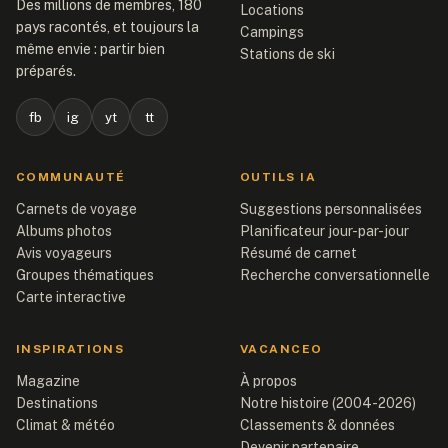
Des millions de membres, 180
Locations
pays racontés, et toujours la
Campings
même envie : partir bien
Stations de ski
préparés.
fb
ig
yt
tt
COMMUNAUTÉ
OUTILS IA
Carnets de voyage
Suggestions personnalisées
Albums photos
Planificateur jour-par-jour
Avis voyageurs
Résumé de carnet
Groupes thématiques
Recherche conversationnelle
Carte interactive
INSPIRATIONS
VACANCEO
Magazine
À propos
Destinations
Notre histoire (2004-2026)
Climat & météo
Classements & données
Devenir partenaire