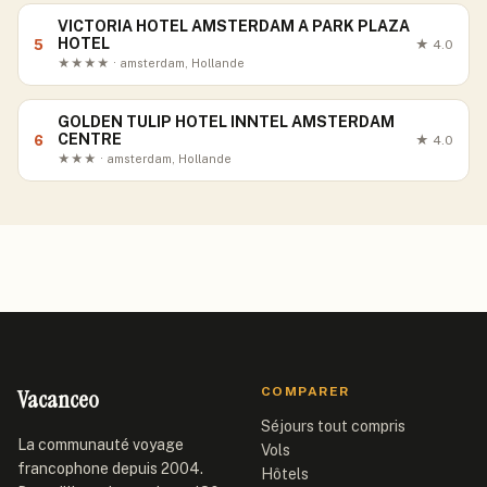
VICTORIA HOTEL AMSTERDAM A PARK PLAZA
HOTEL
5
★
4.0
★★★★ · amsterdam, Hollande
GOLDEN TULIP HOTEL INNTEL AMSTERDAM
CENTRE
6
★
4.0
★★★ · amsterdam, Hollande
Vacanceo
COMPARER
Séjours tout compris
La communauté voyage
Vols
francophone depuis 2004.
Hôtels