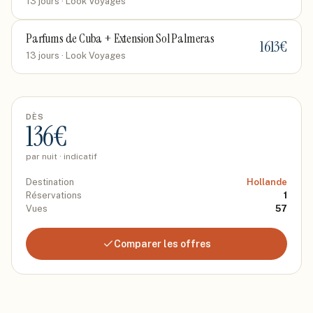
13 jours
· Look Voyages
Parfums de Cuba + Extension Sol Palmeras
1613
€
13 jours
· Look Voyages
DÈS
136
€
par nuit · indicatif
Destination
Hollande
Réservations
1
Vues
57
Comparer les offres