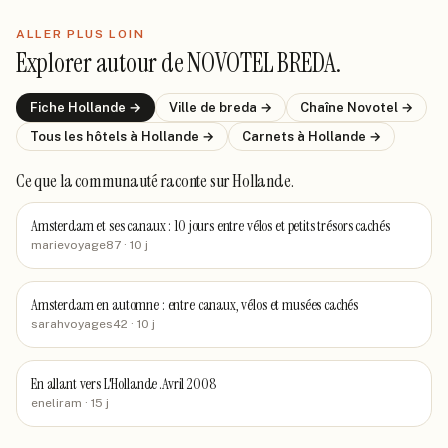
ALLER PLUS LOIN
Explorer autour de
NOVOTEL BREDA
.
Fiche
Hollande
→
Ville de
breda
→
Chaîne
Novotel
→
Tous les hôtels
à Hollande
→
Carnets
à Hollande
→
Ce que la communauté raconte
sur Hollande
.
Amsterdam et ses canaux : 10 jours entre vélos et petits trésors cachés
marievoyage87
· 10 j
Amsterdam en automne : entre canaux, vélos et musées cachés
sarahvoyages42
· 10 j
En allant vers L'Hollande .Avril 2008
eneliram
· 15 j