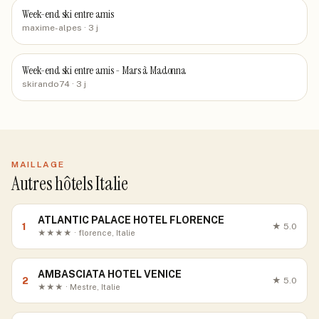
Week-end ski entre amis
maxime-alpes
· 3 j
Week-end ski entre amis - Mars à Madonna
skirando74
· 3 j
MAILLAGE
Autres hôtels Italie
ATLANTIC PALACE HOTEL FLORENCE
1
★
5.0
★★★★ · florence, Italie
AMBASCIATA HOTEL VENICE
2
★
5.0
★★★ · Mestre, Italie