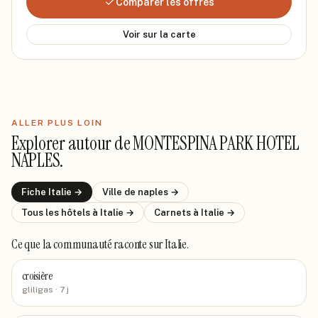
Comparer les offres
Voir sur la carte
ALLER PLUS LOIN
Explorer autour de
MONTESPINA PARK HOTEL
NAPLES
.
Fiche
Italie
→
Ville de
naples
→
Tous les hôtels
à Italie
→
Carnets
à Italie
→
Ce que la communauté raconte
sur Italie
.
croisière
gliligas
· 7 j