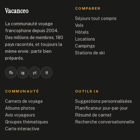
Vacanceo
COMPARER
Séjours tout compris
La communauté voyage
Vols
francophone depuis 2004.
Hôtels
Des millions de membres, 180
Locations
pays racontés, et toujours la
Campings
même envie : partir bien
Stations de ski
préparés.
fb
ig
yt
tt
COMMUNAUTÉ
OUTILS IA
Carnets de voyage
Suggestions personnalisées
Albums photos
Planificateur jour-par-jour
Avis voyageurs
Résumé de carnet
Groupes thématiques
Recherche conversationnelle
Carte interactive