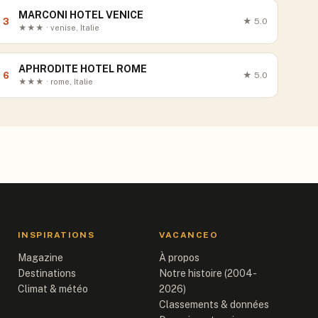
MARCONI HOTEL VENICE
3
★
5.0
★★★ · venise, Italie
APHRODITE HOTEL ROME
6
★
5.0
★★★ · rome, Italie
INSPIRATIONS
VACANCEO
Magazine
À propos
Destinations
Notre histoire (2004-
Climat & météo
2026)
Classements & données