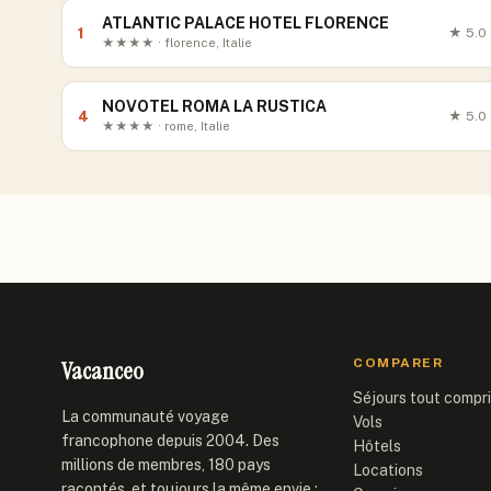
ATLANTIC PALACE HOTEL FLORENCE
1
★
5.0
★★★★ · florence, Italie
NOVOTEL ROMA LA RUSTICA
4
★
5.0
★★★★ · rome, Italie
Vacanceo
COMPARER
Séjours tout compr
La communauté voyage
Vols
francophone depuis 2004. Des
Hôtels
millions de membres, 180 pays
Locations
racontés, et toujours la même envie :