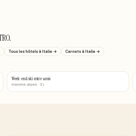
TRO
.
Tous les hôtels
à Italie
→
Carnets
à Italie
→
Week-end ski entre amis
maxime-alpes
· 3 j