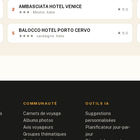
AMBASCIATA HOTEL VENICE
2
★
5.0
★★★ · Mestre, Italie
BALOCCO HOTEL PORTO CERVO
5
★
5.0
★★★★ · sardaigne, Italie
COMMUNAUTÉ
OUTILS IA
is
Carnets de voyage
Suggestions
Albums photos
personnalisées
Avis voyageurs
Planificateur jour-par-
Groupes thématiques
jour