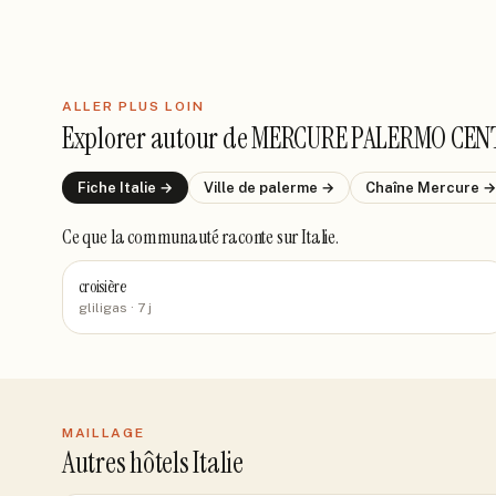
ALLER PLUS LOIN
Explorer autour de
MERCURE PALERMO CEN
Fiche
Italie
→
Ville de
palerme
→
Chaîne
Mercure
→
Ce que la communauté raconte
sur Italie
.
croisière
gliligas
· 7 j
MAILLAGE
Autres hôtels Italie