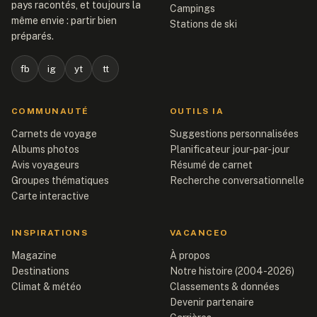
pays racontés, et toujours la
Campings
même envie : partir bien
Stations de ski
préparés.
fb
ig
yt
tt
COMMUNAUTÉ
OUTILS IA
Carnets de voyage
Suggestions personnalisées
Albums photos
Planificateur jour-par-jour
Avis voyageurs
Résumé de carnet
Groupes thématiques
Recherche conversationnelle
Carte interactive
INSPIRATIONS
VACANCEO
Magazine
À propos
Destinations
Notre histoire (2004-2026)
Climat & météo
Classements & données
Devenir partenaire