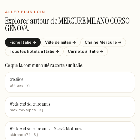
ALLER PLUS LOIN
Explorer autour de
MERCURE MILANO CORSO
GENOVA
.
Fiche
Italie
→
Ville de
milan
→
Chaîne
Mercure
→
Tous les hôtels
à Italie
→
Carnets
à Italie
→
Ce que la communauté raconte
sur Italie
.
croisière
gliligas
· 7 j
Week-end ski entre amis
maxime-alpes
· 3 j
Week-end ski entre amis - Mars à Madonna
skirando74
· 3 j