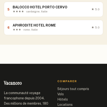
BALOCCO HOTEL PORTO CERVO
5
★
5.0
★★★★ · sardaigne, Italie
APHRODITE HOTEL ROME
6
★
5.0
★★★ · rome, Italie
Vacanceo
COMPARER
Séjours tout compris
La communauté voyage
Vols
francophone depuis 2004.
Hôtels
Des millions de membres, 180
Locations